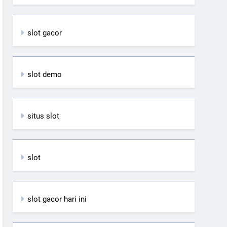
slot gacor
slot demo
situs slot
slot
slot gacor hari ini