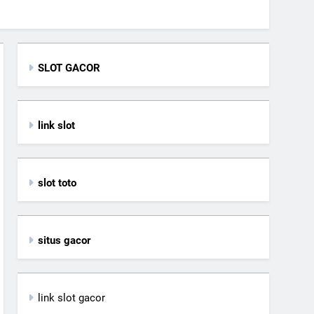
SLOT GACOR
link slot
slot toto
situs gacor
link slot gacor