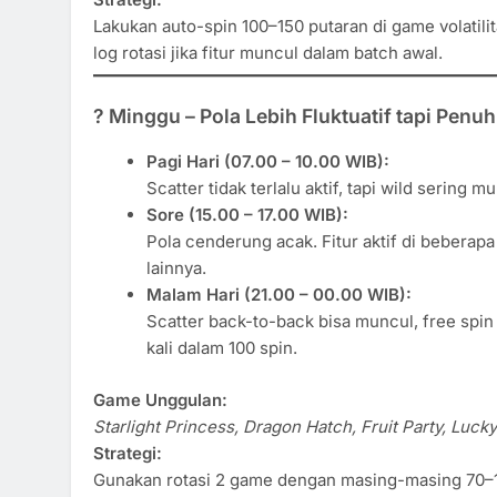
Lakukan auto-spin 100–150 putaran di game volatili
log rotasi jika fitur muncul dalam batch awal.
?
Minggu – Pola Lebih Fluktuatif tapi Penuh
Pagi Hari (07.00 – 10.00 WIB):
Scatter tidak terlalu aktif, tapi wild sering m
Sore (15.00 – 17.00 WIB):
Pola cenderung acak. Fitur aktif di beberapa
lainnya.
Malam Hari (21.00 – 00.00 WIB):
Scatter back-to-back bisa muncul, free spin
kali dalam 100 spin.
Game Unggulan:
Starlight Princess, Dragon Hatch, Fruit Party, Luck
Strategi:
Gunakan rotasi 2 game dengan masing-masing 70–1