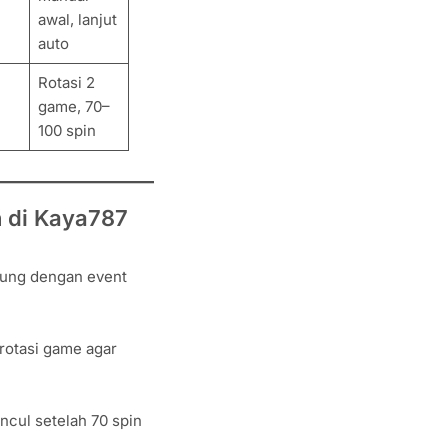
awal, lanjut
auto
Rotasi 2
game, 70–
100 spin
 di Kaya787
bung dengan event
 rotasi game agar
uncul setelah 70 spin