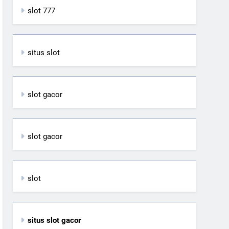
slot 777
situs slot
slot gacor
slot gacor
slot
situs slot gacor