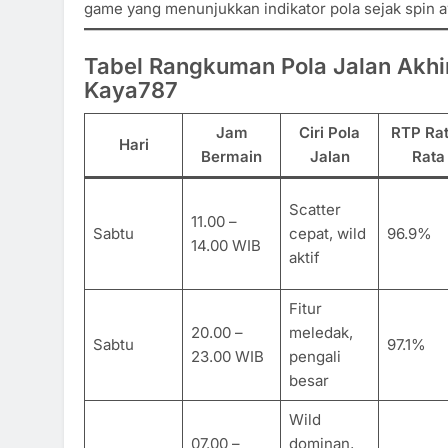
game yang menunjukkan indikator pola sejak spin a
Tabel Rangkuman Pola Jalan Akhi
Kaya787
Jam
Ciri Pola
RTP Ra
Hari
Bermain
Jalan
Rata
Scatter
11.00 –
Sabtu
cepat, wild
96.9%
14.00 WIB
aktif
Fitur
20.00 –
meledak,
Sabtu
97.1%
23.00 WIB
pengali
besar
Wild
07.00 –
dominan,