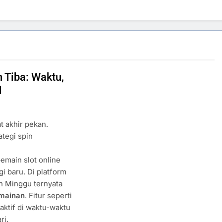
 Tiba: Waktu,
l
t akhir pekan.
ategi spin
pemain slot online
i baru. Di platform
an Minggu ternyata
rmainan
. Fitur seperti
aktif di waktu-waktu
ri.