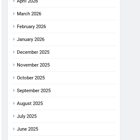
April 2026
March 2026
February 2026
January 2026
December 2025
November 2025
October 2025
September 2025
August 2025
July 2025
June 2025