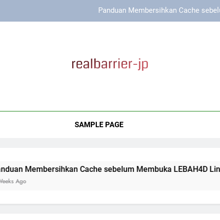
Panduan Membersihkan Cache sebel
Cara Menjaga Keamanan D
Cara Menjaga Koneksi Tetap St
Panduan Membersihkan Cache sebelum
l Barrier Japan
Panduan Membersihkan Cache sebel
roduk Perawatan Kulit Berkualitas Untuk Kulit Sensitif Dari Rea
Cara Menjaga Keamanan D
SAMPLE PAGE
Cara Menjaga Koneksi Tetap St
ersihkan Cache sebelum Membuka LEBAH4D Link Alternatif