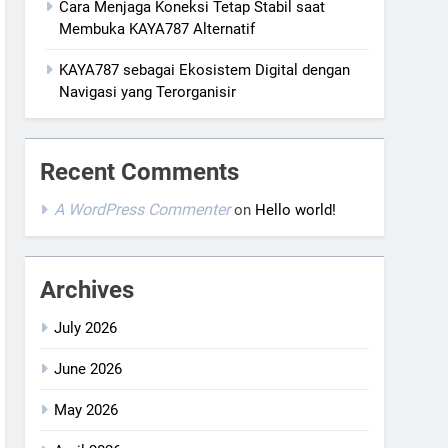
Cara Menjaga Koneksi Tetap Stabil saat
Membuka KAYA787 Alternatif
KAYA787 sebagai Ekosistem Digital dengan
Navigasi yang Terorganisir
Recent Comments
A WordPress Commenter
on
Hello world!
Archives
July 2026
June 2026
May 2026