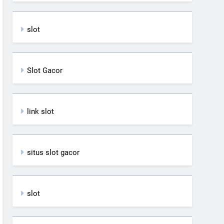
slot
Slot Gacor
link slot
situs slot gacor
slot