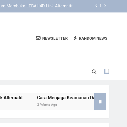
um Membuka LEBAH4D Link Alternatif
ata saat Membuka KAYA787 Alternatif
abil saat Membuka KAYA787 Alternatif
NEWSLETTER
RANDOM NEWS
 Membuka EDWINSLOT Link Alternatif
um Membuka LEBAH4D Link Alternatif
l Barrier Japan. Solusi Hidrasi Dan Perlindungan Kulit.
ata saat Membuka KAYA787 Alternatif
abil saat Membuka KAYA787 Alternatif
Cara Menjaga Keamanan Data saat Membuka KAYA787 A
3 Weeks Ago