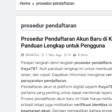
Home
prosedur pendaftaran
prosedur pendaftaran
Prosedur Pendaftaran Akun Baru di 
Panduan Lengkap untuk Pengguna
26d47ca
1 Year Ago
0
8 Mins
Pelajari langkah demi langkah
prosedur pendaftara
Kaya787
. Ikuti panduan lengkap ini untuk membu
aman, dan cepat. Dapatkan informasi mengenai
ver
persyaratan pendaftaran
.
Pendaftaran akun di platform digital seperti
Kaya7
pertama yang penting untuk dapat menikmati layan
Proses pendaftaran akun baru ini tidak hanya melib
pribadi tetapi juga melibatkan
verifikasi identitas
da
keamanan akun
. Dengan memastikan bahwa prose