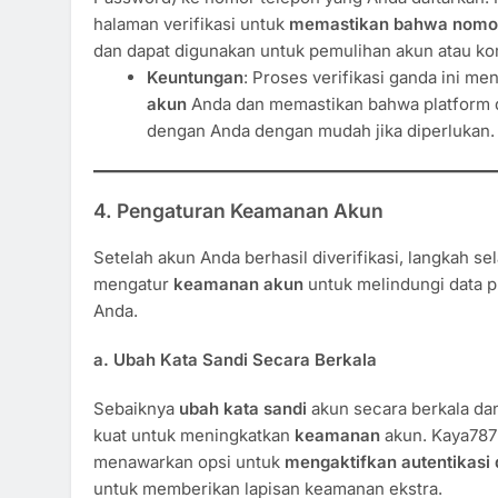
halaman verifikasi untuk
memastikan bahwa nomor 
dan dapat digunakan untuk pemulihan akun atau kom
Keuntungan
: Proses verifikasi ganda ini m
akun
Anda dan memastikan bahwa platform 
dengan Anda dengan mudah jika diperlukan.
4.
Pengaturan Keamanan Akun
Setelah akun Anda berhasil diverifikasi, langkah se
mengatur
keamanan akun
untuk melindungi data pr
Anda.
a.
Ubah Kata Sandi Secara Berkala
Sebaiknya
ubah kata sandi
akun secara berkala dan
kuat untuk meningkatkan
keamanan
akun. Kaya787
menawarkan opsi untuk
mengaktifkan autentikasi 
untuk memberikan lapisan keamanan ekstra.