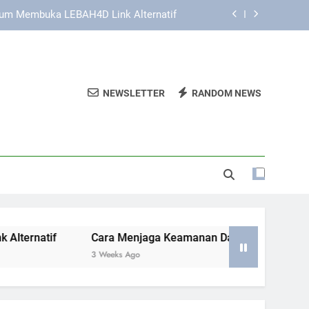
um Membuka LEBAH4D Link Alternatif
ata saat Membuka KAYA787 Alternatif
abil saat Membuka KAYA787 Alternatif
NEWSLETTER
RANDOM NEWS
 Membuka EDWINSLOT Link Alternatif
um Membuka LEBAH4D Link Alternatif
l Barrier Japan. Solusi Hidrasi Dan Perlindungan Kulit.
ata saat Membuka KAYA787 Alternatif
abil saat Membuka KAYA787 Alternatif
if
Cara Menjaga Keamanan Data saat Membuka KAYA78
3 Weeks Ago