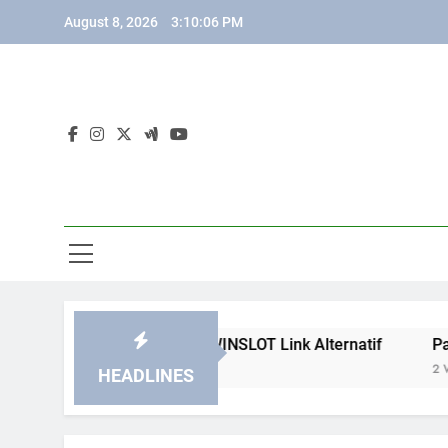
Skip
August 8, 2026
3:10:07 PM
to
content
Rea
Dapatkan P
elum Membuka EDWINSLOT Link Alternatif
Panduan Me
2 Weeks Ago
HEADLINES