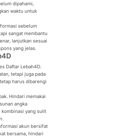
belum dipahami,
gkan waktu untuk
nformasi sebelum
etapi sangat membantu
nar, lanjutkan sesuai
pons yang jelas.
h4D
es Daftar Lebah4D.
an, tetapi juga pada
tetap harus dibarengi
bak. Hindari memakai
susunan angka
 kombinasi yang sulit
n.
formasi akun bersifat
kat bersama, hindari