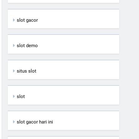
slot gacor
slot demo
situs slot
slot
slot gacor hari ini