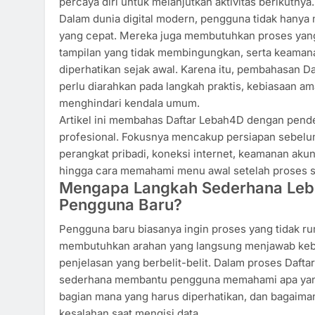
percaya diri untuk melanjutkan aktivitas berikutnya.
Dalam dunia digital modern, pengguna tidak hany
yang cepat. Mereka juga membutuhkan proses yan
tampilan yang tidak membingungkan, serta keaman
diperhatikan sejak awal. Karena itu, pembahasan D
perlu diarahkan pada langkah praktis, kebiasaan am
menghindari kendala umum.
Artikel ini membahas Daftar Lebah4D dengan pende
profesional. Fokusnya mencakup persiapan sebelu
perangkat pribadi, koneksi internet, keamanan aku
hingga cara memahami menu awal setelah proses s
Mengapa Langkah Sederhana Leb
Pengguna Baru?
Pengguna baru biasanya ingin proses yang tidak ru
membutuhkan arahan yang langsung menjawab keb
penjelasan yang berbelit-belit. Dalam proses Dafta
sederhana membantu pengguna memahami apa yang
bagian mana yang harus diperhatikan, dan bagaima
kesalahan saat mengisi data.