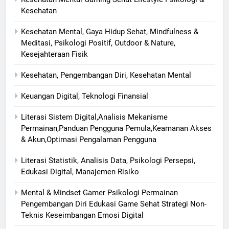
Kesehatan
Kesehatan Mental, Gaya Hidup Sehat, Mindfulness &
Meditasi, Psikologi Positif, Outdoor & Nature,
Kesejahteraan Fisik
Kesehatan, Pengembangan Diri, Kesehatan Mental
Keuangan Digital, Teknologi Finansial
Literasi Sistem Digital,Analisis Mekanisme
Permainan,Panduan Pengguna Pemula,Keamanan Akses
& Akun,Optimasi Pengalaman Pengguna
Literasi Statistik, Analisis Data, Psikologi Persepsi,
Edukasi Digital, Manajemen Risiko
Mental & Mindset Gamer Psikologi Permainan
Pengembangan Diri Edukasi Game Sehat Strategi Non-
Teknis Keseimbangan Emosi Digital