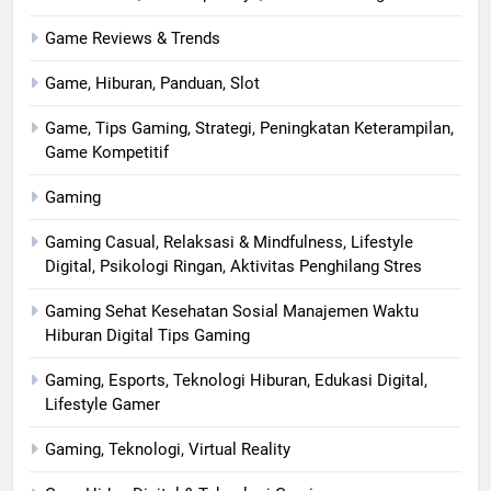
Game Reviews & Trends
Game, Hiburan, Panduan, Slot
Game, Tips Gaming, Strategi, Peningkatan Keterampilan,
Game Kompetitif
Gaming
Gaming Casual, Relaksasi & Mindfulness, Lifestyle
Digital, Psikologi Ringan, Aktivitas Penghilang Stres
Gaming Sehat Kesehatan Sosial Manajemen Waktu
Hiburan Digital Tips Gaming
Gaming, Esports, Teknologi Hiburan, Edukasi Digital,
Lifestyle Gamer
Gaming, Teknologi, Virtual Reality