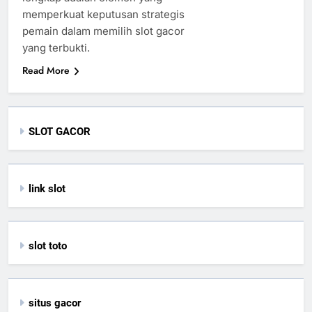
memperkuat keputusan strategis
pemain dalam memilih slot gacor
yang terbukti.
Read More
SLOT GACOR
link slot
slot toto
situs gacor