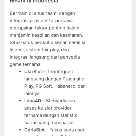
Resmi di Indonesia
Bermain di situs resmi dengan
integrasi provider terpercaya
merupakan faktor penting dalam
menjamin keadilan dan keamanan.
Situs-situs berikut dikenal memiliki
lisensi, sistem fair play, dan
integrasi langsung dari penyedia
game ternama:
UlarSlot
– Terintegrasi
langsung dengan Pragmatic
Play, PG Soft, Habanero, dan
lainnya.
Laba4D
– Menyediakan
akses ke slot provider
ternama dengan statistik
harian yang transparan.
CorlaSlot
– Fokus pada user