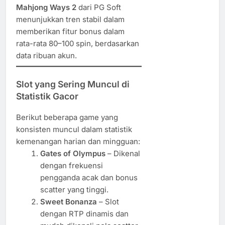
Mahjong Ways 2
dari PG Soft
menunjukkan tren stabil dalam
memberikan fitur bonus dalam
rata-rata 80–100 spin, berdasarkan
data ribuan akun.
Slot yang Sering Muncul di
Statistik Gacor
Berikut beberapa game yang
konsisten muncul dalam statistik
kemenangan harian dan mingguan:
Gates of Olympus
– Dikenal
dengan frekuensi
pengganda acak dan bonus
scatter yang tinggi.
Sweet Bonanza
– Slot
dengan RTP dinamis dan