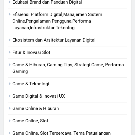
Edukasi Brand dan Panduan Digital
Efisiensi Platform Digital,Manajemen Sistem
Online,Pengalaman Pengguna,Performa
Layanan,Infrastruktur Teknologi
Ekosistem dan Arsitektur Layanan Digital
Fitur & Inovasi Slot
Game & Hiburan, Gaming Tips, Strategi Game, Performa
Gaming
Game & Teknologi
Game Digital & Inovasi UX
Game Online & Hiburan
Game Online, Slot
Game Online, Slot Terpercaya, Tema Petualangan