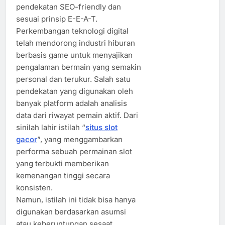
pendekatan SEO-friendly dan
sesuai prinsip E-E-A-T.
Perkembangan teknologi digital
telah mendorong industri hiburan
berbasis game untuk menyajikan
pengalaman bermain yang semakin
personal dan terukur. Salah satu
pendekatan yang digunakan oleh
banyak platform adalah analisis
data dari riwayat pemain aktif. Dari
sinilah lahir istilah “
situs slot
gacor
”, yang menggambarkan
performa sebuah permainan slot
yang terbukti memberikan
kemenangan tinggi secara
konsisten.
Namun, istilah ini tidak bisa hanya
digunakan berdasarkan asumsi
atau keberuntungan sesaat.