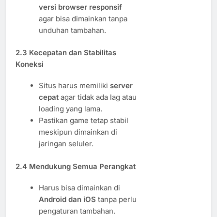
versi browser responsif
agar bisa dimainkan tanpa
unduhan tambahan.
2.3 Kecepatan dan Stabilitas
Koneksi
Situs harus memiliki
server
cepat
agar tidak ada lag atau
loading yang lama.
Pastikan game tetap stabil
meskipun dimainkan di
jaringan seluler.
2.4 Mendukung Semua Perangkat
Harus bisa dimainkan di
Android dan iOS
tanpa perlu
pengaturan tambahan.