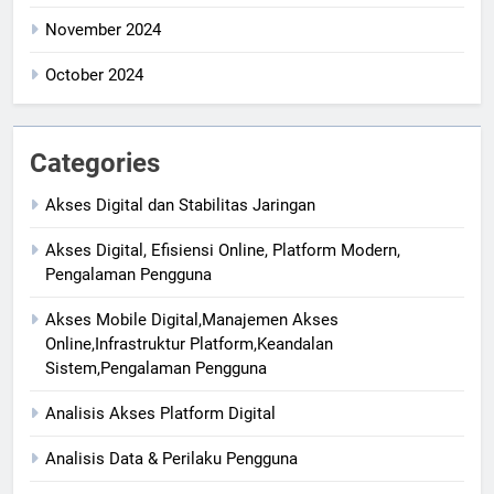
November 2024
October 2024
Categories
Akses Digital dan Stabilitas Jaringan
Akses Digital, Efisiensi Online, Platform Modern,
Pengalaman Pengguna
Akses Mobile Digital,Manajemen Akses
Online,Infrastruktur Platform,Keandalan
Sistem,Pengalaman Pengguna
Analisis Akses Platform Digital
Analisis Data & Perilaku Pengguna