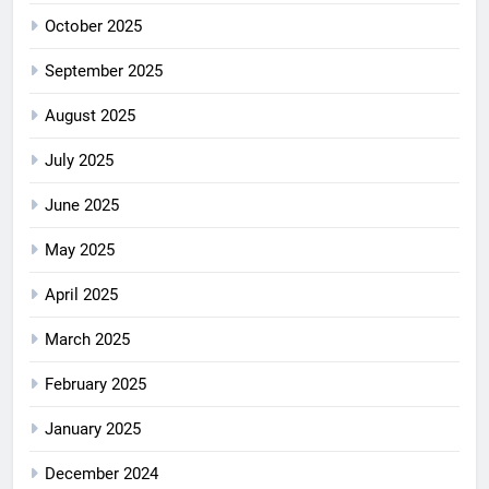
October 2025
September 2025
August 2025
July 2025
June 2025
May 2025
April 2025
March 2025
February 2025
January 2025
December 2024