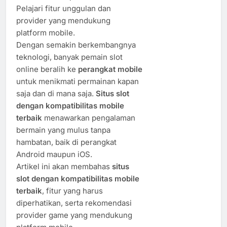
Pelajari fitur unggulan dan
provider yang mendukung
platform mobile.
Dengan semakin berkembangnya
teknologi, banyak pemain slot
online beralih ke
perangkat mobile
untuk menikmati permainan kapan
saja dan di mana saja.
Situs slot
dengan kompatibilitas mobile
terbaik
menawarkan pengalaman
bermain yang mulus tanpa
hambatan, baik di perangkat
Android maupun iOS.
Artikel ini akan membahas
situs
slot dengan kompatibilitas mobile
terbaik
, fitur yang harus
diperhatikan, serta rekomendasi
provider game yang mendukung