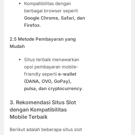
Kompatibilitas dengan
berbagai browser seperti
Google Chrome, Safari, dan
Firefox
.
2.5 Metode Pembayaran yang
Mudah
Situs terbaik menawarkan
opsi pembayaran mobile-
friendly seperti
e-wallet
(DANA, OVO, GoPay),
pulsa, dan cryptocurrency
.
3. Rekomendasi Situs Slot
dengan Kompatibilitas
Mobile Terbaik
Berikut adalah beberapa situs slot