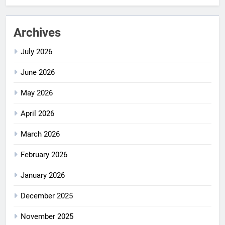
Archives
July 2026
June 2026
May 2026
April 2026
March 2026
February 2026
January 2026
December 2025
November 2025