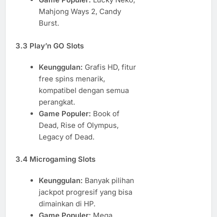
Mahjong Ways 2, Candy
Burst.
3.3 Play’n GO Slots
Keunggulan:
Grafis HD, fitur
free spins menarik,
kompatibel dengan semua
perangkat.
Game Populer:
Book of
Dead, Rise of Olympus,
Legacy of Dead.
3.4 Microgaming Slots
Keunggulan:
Banyak pilihan
jackpot progresif yang bisa
dimainkan di HP.
Game Populer:
Mega