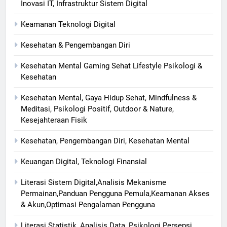
Inovasi IT, Infrastruktur Sistem Digital
Keamanan Teknologi Digital
Kesehatan & Pengembangan Diri
Kesehatan Mental Gaming Sehat Lifestyle Psikologi &
Kesehatan
Kesehatan Mental, Gaya Hidup Sehat, Mindfulness &
Meditasi, Psikologi Positif, Outdoor & Nature,
Kesejahteraan Fisik
Kesehatan, Pengembangan Diri, Kesehatan Mental
Keuangan Digital, Teknologi Finansial
Literasi Sistem Digital,Analisis Mekanisme
Permainan,Panduan Pengguna Pemula,Keamanan Akses
& Akun,Optimasi Pengalaman Pengguna
Literasi Statistik, Analisis Data, Psikologi Persepsi,