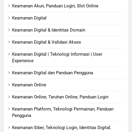
Keamanan Akun, Panduan Login, Slot Online
Keamanan Digital
Keamanan Digital & Identitas Domain
Keamanan Digital & Validasi Akses
Keamanan Digital | Teknologi Informasi | User
Experience
Keamanan Digital dan Panduan Pengguna
Keamanan Online
Keamanan Online, Taruhan Online, Panduan Login
Keamanan Platform, Teknologi Permainan, Panduan
Pengguna
Keamanan Siber, Teknologi Login, Identitas Digital,