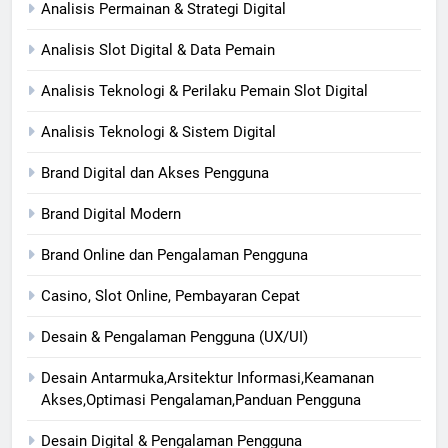
Analisis Permainan & Strategi Digital
Analisis Slot Digital & Data Pemain
Analisis Teknologi & Perilaku Pemain Slot Digital
Analisis Teknologi & Sistem Digital
Brand Digital dan Akses Pengguna
Brand Digital Modern
Brand Online dan Pengalaman Pengguna
Casino, Slot Online, Pembayaran Cepat
Desain & Pengalaman Pengguna (UX/UI)
Desain Antarmuka,Arsitektur Informasi,Keamanan
Akses,Optimasi Pengalaman,Panduan Pengguna
Desain Digital & Pengalaman Pengguna