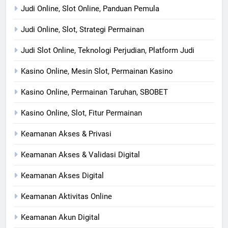
Judi Online, Slot Online, Panduan Pemula
Judi Online, Slot, Strategi Permainan
Judi Slot Online, Teknologi Perjudian, Platform Judi
Kasino Online, Mesin Slot, Permainan Kasino
Kasino Online, Permainan Taruhan, SBOBET
Kasino Online, Slot, Fitur Permainan
Keamanan Akses & Privasi
Keamanan Akses & Validasi Digital
Keamanan Akses Digital
Keamanan Aktivitas Online
Keamanan Akun Digital