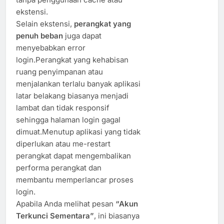
ekstensi.
Selain ekstensi,
perangkat yang
penuh beban
juga dapat
menyebabkan error
login.Perangkat yang kehabisan
ruang penyimpanan atau
menjalankan terlalu banyak aplikasi
latar belakang biasanya menjadi
lambat dan tidak responsif
sehingga halaman login gagal
dimuat.Menutup aplikasi yang tidak
diperlukan atau me-restart
perangkat dapat mengembalikan
performa perangkat dan
membantu memperlancar proses
login.
Apabila Anda melihat pesan
“Akun
Terkunci Sementara”
, ini biasanya