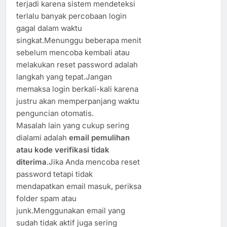
terjadi karena sistem mendeteksi
terlalu banyak percobaan login
gagal dalam waktu
singkat.Menunggu beberapa menit
sebelum mencoba kembali atau
melakukan reset password adalah
langkah yang tepat.Jangan
memaksa login berkali-kali karena
justru akan memperpanjang waktu
penguncian otomatis.
Masalah lain yang cukup sering
dialami adalah
email pemulihan
atau kode verifikasi tidak
diterima
.Jika Anda mencoba reset
password tetapi tidak
mendapatkan email masuk, periksa
folder spam atau
junk.Menggunakan email yang
sudah tidak aktif juga sering