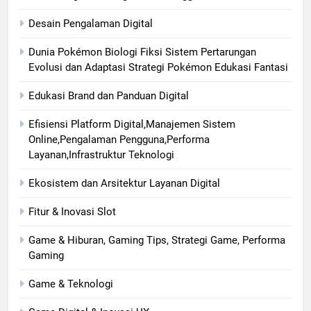
Desain Pengalaman Digital
Dunia Pokémon Biologi Fiksi Sistem Pertarungan
Evolusi dan Adaptasi Strategi Pokémon Edukasi Fantasi
Edukasi Brand dan Panduan Digital
Efisiensi Platform Digital,Manajemen Sistem
Online,Pengalaman Pengguna,Performa
Layanan,Infrastruktur Teknologi
Ekosistem dan Arsitektur Layanan Digital
Fitur & Inovasi Slot
Game & Hiburan, Gaming Tips, Strategi Game, Performa
Gaming
Game & Teknologi