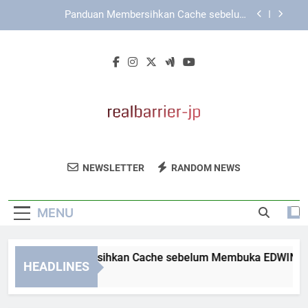
Skip
Cara Menjaga Keamanan Data saat Membuka
to
KAYA787 Alternatif
content
Cara Menjaga Koneksi Tetap Stabil saat
Membuka KAYA787 Alternatif
Panduan Membersihkan Cache sebelum
Membuka EDWINSLOT Link Alternatif
Panduan Membersihkan Cache sebelum
Membuka LEBAH4D Link Alternatif
Cara Menjaga Keamanan Data saat Membuka
KAYA787 Alternatif
Real Barrier
Dapatkan Produk Perawatan Kulit
Cara Menjaga Koneksi Tetap Stabil saat
NEWSLETTER
RANDOM NEWS
Japan
Membuka KAYA787 Alternatif
Berkualitas Untuk Kulit Sensitif Dari Real
Barrier Japan. Solusi Hidrasi Dan
MENU
Perlindungan Kulit.
nduan Membersihkan Cache sebelum Membuka EDWINSLOT Lin
HEADLINES
Weeks Ago