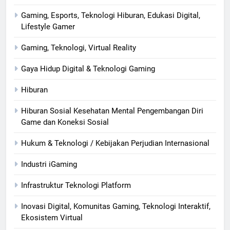
Gaming, Esports, Teknologi Hiburan, Edukasi Digital,
Lifestyle Gamer
Gaming, Teknologi, Virtual Reality
Gaya Hidup Digital & Teknologi Gaming
Hiburan
Hiburan Sosial Kesehatan Mental Pengembangan Diri
Game dan Koneksi Sosial
Hukum & Teknologi / Kebijakan Perjudian Internasional
Industri iGaming
Infrastruktur Teknologi Platform
Inovasi Digital, Komunitas Gaming, Teknologi Interaktif,
Ekosistem Virtual