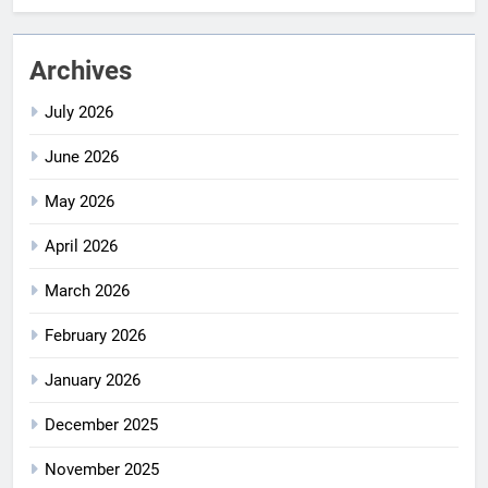
Archives
July 2026
June 2026
May 2026
April 2026
March 2026
February 2026
January 2026
December 2025
November 2025