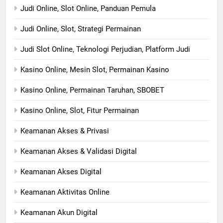
Judi Online, Slot Online, Panduan Pemula
Judi Online, Slot, Strategi Permainan
Judi Slot Online, Teknologi Perjudian, Platform Judi
Kasino Online, Mesin Slot, Permainan Kasino
Kasino Online, Permainan Taruhan, SBOBET
Kasino Online, Slot, Fitur Permainan
Keamanan Akses & Privasi
Keamanan Akses & Validasi Digital
Keamanan Akses Digital
Keamanan Aktivitas Online
Keamanan Akun Digital