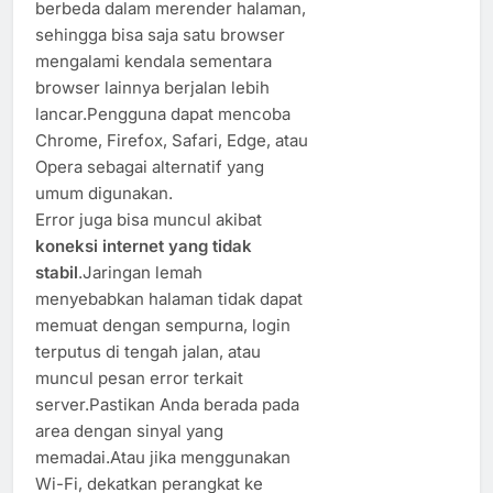
berbeda dalam merender halaman,
sehingga bisa saja satu browser
mengalami kendala sementara
browser lainnya berjalan lebih
lancar.Pengguna dapat mencoba
Chrome, Firefox, Safari, Edge, atau
Opera sebagai alternatif yang
umum digunakan.
Error juga bisa muncul akibat
koneksi internet yang tidak
stabil
.Jaringan lemah
menyebabkan halaman tidak dapat
memuat dengan sempurna, login
terputus di tengah jalan, atau
muncul pesan error terkait
server.Pastikan Anda berada pada
area dengan sinyal yang
memadai.Atau jika menggunakan
Wi-Fi, dekatkan perangkat ke