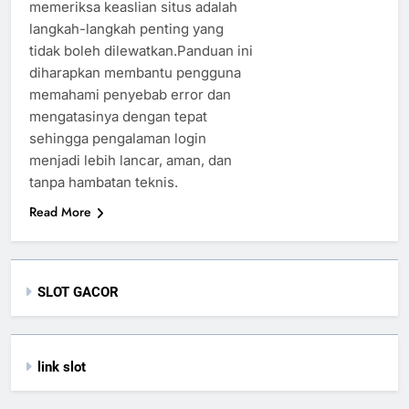
memeriksa keaslian situs adalah
langkah-langkah penting yang
tidak boleh dilewatkan.Panduan ini
diharapkan membantu pengguna
memahami penyebab error dan
mengatasinya dengan tepat
sehingga pengalaman login
menjadi lebih lancar, aman, dan
tanpa hambatan teknis.
Read More
SLOT GACOR
link slot