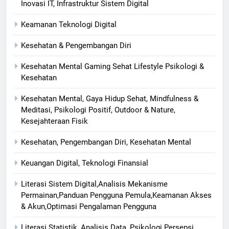
Inovasi IT, Infrastruktur Sistem Digital
Keamanan Teknologi Digital
Kesehatan & Pengembangan Diri
Kesehatan Mental Gaming Sehat Lifestyle Psikologi &
Kesehatan
Kesehatan Mental, Gaya Hidup Sehat, Mindfulness &
Meditasi, Psikologi Positif, Outdoor & Nature,
Kesejahteraan Fisik
Kesehatan, Pengembangan Diri, Kesehatan Mental
Keuangan Digital, Teknologi Finansial
Literasi Sistem Digital,Analisis Mekanisme
Permainan,Panduan Pengguna Pemula,Keamanan Akses
& Akun,Optimasi Pengalaman Pengguna
Literasi Statistik, Analisis Data, Psikologi Persepsi,