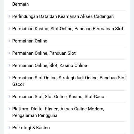
Bermain
Perlindungan Data dan Keamanan Akses Cadangan
Permainan Kasino, Slot Online, Panduan Permainan Slot
Permainan Online
Permainan Online, Panduan Slot
Permainan Online, Slot, Kasino Online
Permainan Slot Online, Strategi Judi Online, Panduan Slot
Gacor
Permainan Slot, Slot Online, Kasino, Slot Gacor
Platform Digital Efisien, Akses Online Modern,
Pengalaman Pengguna
Psikologi & Kasino