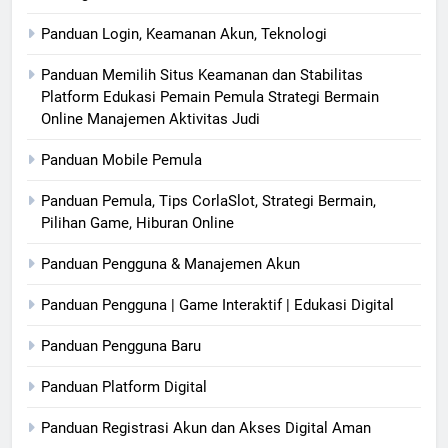
Panduan Login, Keamanan Akun, Teknologi
Panduan Memilih Situs Keamanan dan Stabilitas
Platform Edukasi Pemain Pemula Strategi Bermain
Online Manajemen Aktivitas Judi
Panduan Mobile Pemula
Panduan Pemula, Tips CorlaSlot, Strategi Bermain,
Pilihan Game, Hiburan Online
Panduan Pengguna & Manajemen Akun
Panduan Pengguna | Game Interaktif | Edukasi Digital
Panduan Pengguna Baru
Panduan Platform Digital
Panduan Registrasi Akun dan Akses Digital Aman