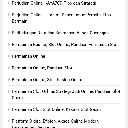
Perjudian Online, KAYA787, Tips dan Strategi
Perjudian Online, Ularslot, Pengalaman Pemain, Tips
Bermain
Perlindungan Data dan Keamanan Akses Cadangan
Permainan Kasino, Slot Online, Panduan Permainan Slot
Permainan Online
Permainan Online, Panduan Slot
Permainan Online, Slot, Kasino Online
Permainan Slot Online, Strategi Judi Online, Panduan Slot
Gacor
Permainan Slot, Slot Online, Kasino, Slot Gacor
Platform Digital Efisien, Akses Online Modern,
Pengalaman Pengguna