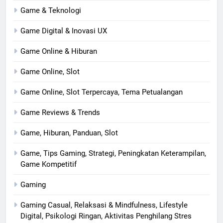
Game & Teknologi
Game Digital & Inovasi UX
Game Online & Hiburan
Game Online, Slot
Game Online, Slot Terpercaya, Tema Petualangan
Game Reviews & Trends
Game, Hiburan, Panduan, Slot
Game, Tips Gaming, Strategi, Peningkatan Keterampilan,
Game Kompetitif
Gaming
Gaming Casual, Relaksasi & Mindfulness, Lifestyle
Digital, Psikologi Ringan, Aktivitas Penghilang Stres