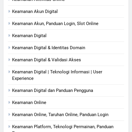
Keamanan Akun Digital
Keamanan Akun, Panduan Login, Slot Online
Keamanan Digital
Keamanan Digital & Identitas Domain
Keamanan Digital & Validasi Akses
Keamanan Digital | Teknologi Informasi | User
Experience
Keamanan Digital dan Panduan Pengguna
Keamanan Online
Keamanan Online, Taruhan Online, Panduan Login
Keamanan Platform, Teknologi Permainan, Panduan