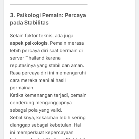
3. Psikologi Pemain: Percaya
pada Stabilitas
Selain faktor teknis, ada juga
aspek psikologis
. Pemain merasa
lebih percaya diri saat bermain di
server Thailand karena
reputasinya yang stabil dan aman.
Rasa percaya diri ini memengaruhi
cara mereka menilai hasil
permainan.
Ketika kemenangan terjadi, pemain
cenderung menganggapnya
sebagai pola yang valid.
Sebaliknya, kekalahan lebih sering
dianggap sebagai kebetulan. Hal
ini memperkuat kepercayaan