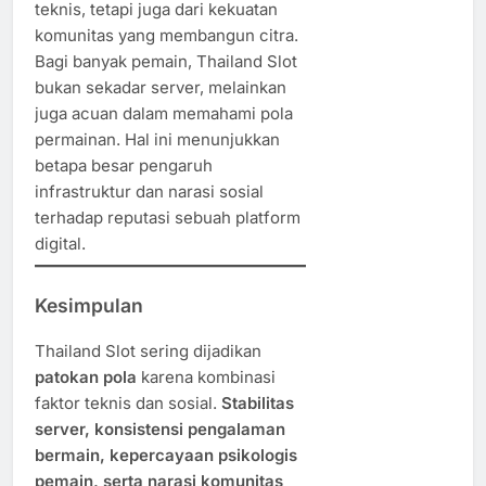
teknis, tetapi juga dari kekuatan
komunitas yang membangun citra.
Bagi banyak pemain, Thailand Slot
bukan sekadar server, melainkan
juga acuan dalam memahami pola
permainan. Hal ini menunjukkan
betapa besar pengaruh
infrastruktur dan narasi sosial
terhadap reputasi sebuah platform
digital.
Kesimpulan
Thailand Slot sering dijadikan
patokan pola
karena kombinasi
faktor teknis dan sosial.
Stabilitas
server, konsistensi pengalaman
bermain, kepercayaan psikologis
pemain, serta narasi komunitas