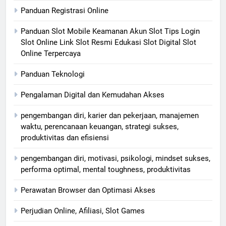
Panduan Registrasi Online
Panduan Slot Mobile Keamanan Akun Slot Tips Login
Slot Online Link Slot Resmi Edukasi Slot Digital Slot
Online Terpercaya
Panduan Teknologi
Pengalaman Digital dan Kemudahan Akses
pengembangan diri, karier dan pekerjaan, manajemen
waktu, perencanaan keuangan, strategi sukses,
produktivitas dan efisiensi
pengembangan diri, motivasi, psikologi, mindset sukses,
performa optimal, mental toughness, produktivitas
Perawatan Browser dan Optimasi Akses
Perjudian Online, Afiliasi, Slot Games