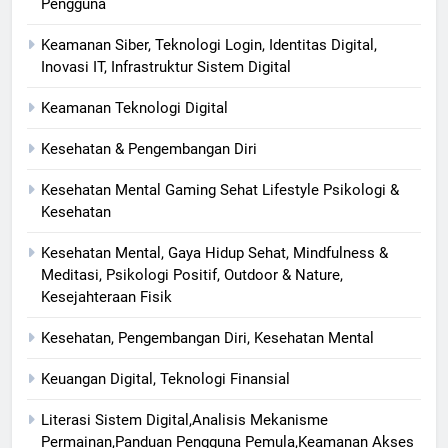
Pengguna
Keamanan Siber, Teknologi Login, Identitas Digital,
Inovasi IT, Infrastruktur Sistem Digital
Keamanan Teknologi Digital
Kesehatan & Pengembangan Diri
Kesehatan Mental Gaming Sehat Lifestyle Psikologi &
Kesehatan
Kesehatan Mental, Gaya Hidup Sehat, Mindfulness &
Meditasi, Psikologi Positif, Outdoor & Nature,
Kesejahteraan Fisik
Kesehatan, Pengembangan Diri, Kesehatan Mental
Keuangan Digital, Teknologi Finansial
Literasi Sistem Digital,Analisis Mekanisme
Permainan,Panduan Pengguna Pemula,Keamanan Akses