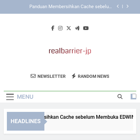
Skip
Cara Menjaga Keamanan Data saat Membuka
to
KAYA787 Alternatif
content
Cara Menjaga Koneksi Tetap Stabil saat
Membuka KAYA787 Alternatif
Panduan Membersihkan Cache sebelum
Membuka EDWINSLOT Link Alternatif
Panduan Membersihkan Cache sebelum
Membuka LEBAH4D Link Alternatif
Cara Menjaga Keamanan Data saat Membuka
KAYA787 Alternatif
Real Barrier
Dapatkan Produk Perawatan Kulit
Cara Menjaga Koneksi Tetap Stabil saat
NEWSLETTER
RANDOM NEWS
Japan
Membuka KAYA787 Alternatif
Berkualitas Untuk Kulit Sensitif Dari Real
Barrier Japan. Solusi Hidrasi Dan
MENU
Perlindungan Kulit.
nduan Membersihkan Cache sebelum Membuka EDWINSLOT Lin
HEADLINES
Weeks Ago