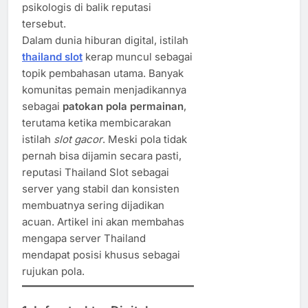
psikologis di balik reputasi
tersebut.
Dalam dunia hiburan digital, istilah
thailand slot
kerap muncul sebagai
topik pembahasan utama. Banyak
komunitas pemain menjadikannya
sebagai
patokan pola permainan
,
terutama ketika membicarakan
istilah
slot gacor
. Meski pola tidak
pernah bisa dijamin secara pasti,
reputasi Thailand Slot sebagai
server yang stabil dan konsisten
membuatnya sering dijadikan
acuan. Artikel ini akan membahas
mengapa server Thailand
mendapat posisi khusus sebagai
rujukan pola.