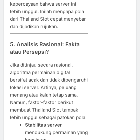
kepercayaan bahwa server ini
lebih unggul. Inilah mengapa pola
dari Thailand Slot cepat menyebar
dan dijadikan rujukan.
5. Analisis Rasional: Fakta
atau Persepsi?
Jika ditinjau secara rasional,
algoritma permainan digital
bersifat acak dan tidak dipengaruhi
lokasi server. Artinya, peluang
menang atau kalah tetap sama.
Namun, faktor-faktor berikut
membuat Thailand Slot tampak
lebih unggul sebagai patokan pola:
Stabilitas server
mendukung permainan yang
konsisten.