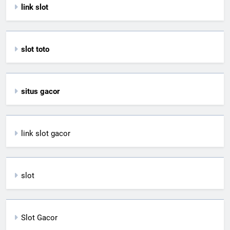
link slot
slot toto
situs gacor
link slot gacor
slot
Slot Gacor