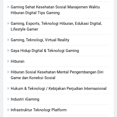
Gaming Sehat Kesehatan Sosial Manajemen Waktu
Hiburan Digital Tips Gaming
Gaming, Esports, Teknologi Hiburan, Edukasi Digital,
Lifestyle Gamer
Gaming, Teknologi, Virtual Reality
Gaya Hidup Digital & Teknologi Gaming
Hiburan
Hiburan Sosial Kesehatan Mental Pengembangan Diri
Game dan Koneksi Sosial
Hukum & Teknologi / Kebijakan Perjudian Internasional
Industri iGaming
Infrastruktur Teknologi Platform