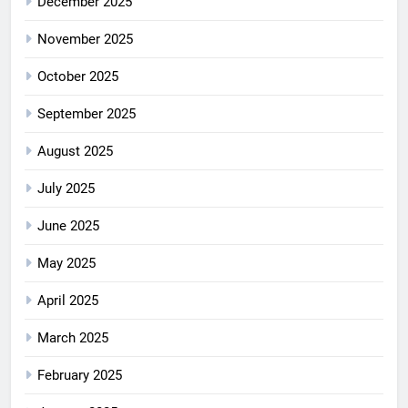
December 2025
November 2025
October 2025
September 2025
August 2025
July 2025
June 2025
May 2025
April 2025
March 2025
February 2025