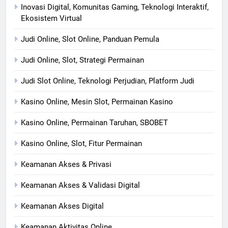
Inovasi Digital, Komunitas Gaming, Teknologi Interaktif,
Ekosistem Virtual
Judi Online, Slot Online, Panduan Pemula
Judi Online, Slot, Strategi Permainan
Judi Slot Online, Teknologi Perjudian, Platform Judi
Kasino Online, Mesin Slot, Permainan Kasino
Kasino Online, Permainan Taruhan, SBOBET
Kasino Online, Slot, Fitur Permainan
Keamanan Akses & Privasi
Keamanan Akses & Validasi Digital
Keamanan Akses Digital
Keamanan Aktivitas Online