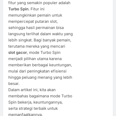
fitur yang semakin populer adalah
Turbo Spin
. Fitur ini
memungkinkan pemain untuk
mempercepat putaran slot,
sehingga hasil permainan bisa
langsung terlihat dalam waktu yang
lebih singkat. Bagi banyak pemain,
terutama mereka yang mencari
slot gacor
, mode Turbo Spin
menjadi pilihan utama karena
memberikan berbagai keuntungan,
mulai dari peningkatan efisiensi
hingga peluang menang yang lebih
besar.
Dalam artikel ini, kita akan
membahas bagaimana mode Turbo
Spin bekerja, keuntungannya,
serta strategi terbaik untuk
memanfaatkannya.