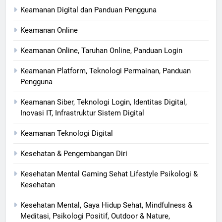
Keamanan Digital dan Panduan Pengguna
Keamanan Online
Keamanan Online, Taruhan Online, Panduan Login
Keamanan Platform, Teknologi Permainan, Panduan
Pengguna
Keamanan Siber, Teknologi Login, Identitas Digital,
Inovasi IT, Infrastruktur Sistem Digital
Keamanan Teknologi Digital
Kesehatan & Pengembangan Diri
Kesehatan Mental Gaming Sehat Lifestyle Psikologi &
Kesehatan
Kesehatan Mental, Gaya Hidup Sehat, Mindfulness &
Meditasi, Psikologi Positif, Outdoor & Nature,