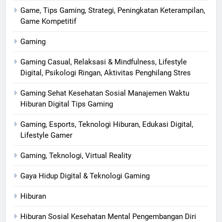
Game, Tips Gaming, Strategi, Peningkatan Keterampilan,
Game Kompetitif
Gaming
Gaming Casual, Relaksasi & Mindfulness, Lifestyle
Digital, Psikologi Ringan, Aktivitas Penghilang Stres
Gaming Sehat Kesehatan Sosial Manajemen Waktu
Hiburan Digital Tips Gaming
Gaming, Esports, Teknologi Hiburan, Edukasi Digital,
Lifestyle Gamer
Gaming, Teknologi, Virtual Reality
Gaya Hidup Digital & Teknologi Gaming
Hiburan
Hiburan Sosial Kesehatan Mental Pengembangan Diri