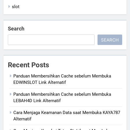
slot
Search
SEARCH
Recent Posts
Panduan Membersihkan Cache sebelum Membuka
EDWINSLOT Link Alternatif
Panduan Membersihkan Cache sebelum Membuka
LEBAH4D Link Alternatif
Cara Menjaga Keamanan Data saat Membuka KAYA787
Alternatif