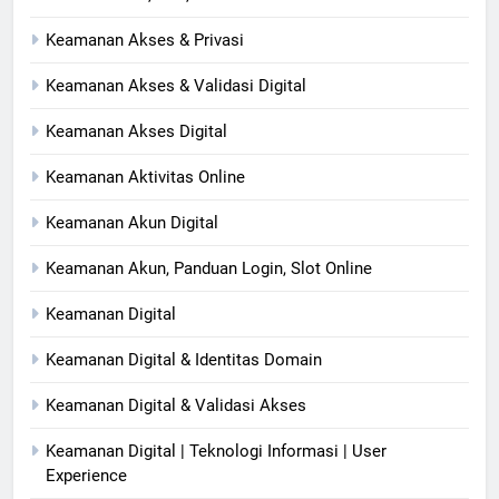
Keamanan Akses & Privasi
Keamanan Akses & Validasi Digital
Keamanan Akses Digital
Keamanan Aktivitas Online
Keamanan Akun Digital
Keamanan Akun, Panduan Login, Slot Online
Keamanan Digital
Keamanan Digital & Identitas Domain
Keamanan Digital & Validasi Akses
Keamanan Digital | Teknologi Informasi | User
Experience