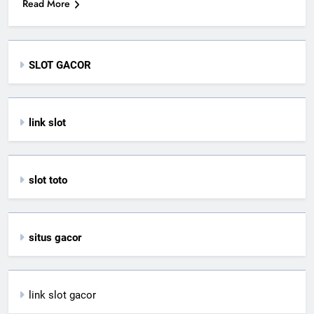
Read More
SLOT GACOR
link slot
slot toto
situs gacor
link slot gacor