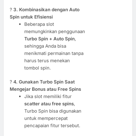
?
3. Kombinasikan dengan Auto
Spin untuk Efisiensi
Beberapa slot
memungkinkan penggunaan
Turbo Spin + Auto Spin
,
sehingga Anda bisa
menikmati permainan tanpa
harus terus menekan
tombol spin.
?
4. Gunakan Turbo Spin Saat
Mengejar Bonus atau Free Spins
Jika slot memiliki fitur
scatter atau free spins
,
Turbo Spin bisa digunakan
untuk mempercepat
pencapaian fitur tersebut.