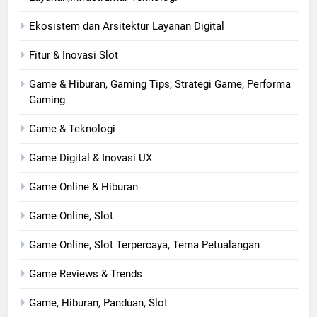
Ekosistem dan Arsitektur Layanan Digital
Fitur & Inovasi Slot
Game & Hiburan, Gaming Tips, Strategi Game, Performa
Gaming
Game & Teknologi
Game Digital & Inovasi UX
Game Online & Hiburan
Game Online, Slot
Game Online, Slot Terpercaya, Tema Petualangan
Game Reviews & Trends
Game, Hiburan, Panduan, Slot