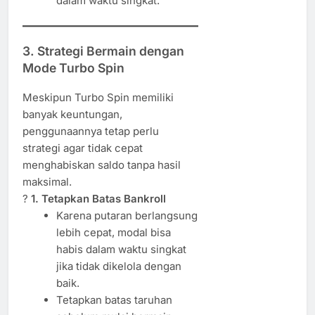
dalam waktu singkat.
3. Strategi Bermain dengan
Mode Turbo Spin
Meskipun Turbo Spin memiliki
banyak keuntungan,
penggunaannya tetap perlu
strategi agar tidak cepat
menghabiskan saldo tanpa hasil
maksimal.
?
1. Tetapkan Batas Bankroll
Karena putaran berlangsung
lebih cepat, modal bisa
habis dalam waktu singkat
jika tidak dikelola dengan
baik.
Tetapkan batas taruhan