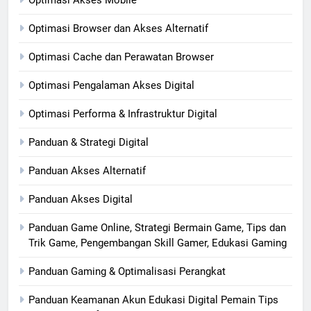
Optimasi Browser dan Akses Alternatif
Optimasi Cache dan Perawatan Browser
Optimasi Pengalaman Akses Digital
Optimasi Performa & Infrastruktur Digital
Panduan & Strategi Digital
Panduan Akses Alternatif
Panduan Akses Digital
Panduan Game Online, Strategi Bermain Game, Tips dan
Trik Game, Pengembangan Skill Gamer, Edukasi Gaming
Panduan Gaming & Optimalisasi Perangkat
Panduan Keamanan Akun Edukasi Digital Pemain Tips