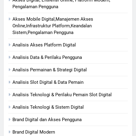
Pengalaman Pengguna
Akses Mobile Digital,Manajemen Akses
Online,Infrastruktur Platform,Keandalan
Sistem,Pengalaman Pengguna
Analisis Akses Platform Digital
Analisis Data & Perilaku Pengguna
Analisis Permainan & Strategi Digital
Analisis Slot Digital & Data Pemain
Analisis Teknologi & Perilaku Pemain Slot Digital
Analisis Teknologi & Sistem Digital
Brand Digital dan Akses Pengguna
Brand Digital Modern