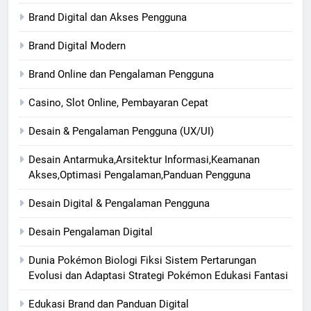
Brand Digital dan Akses Pengguna
Brand Digital Modern
Brand Online dan Pengalaman Pengguna
Casino, Slot Online, Pembayaran Cepat
Desain & Pengalaman Pengguna (UX/UI)
Desain Antarmuka,Arsitektur Informasi,Keamanan
Akses,Optimasi Pengalaman,Panduan Pengguna
Desain Digital & Pengalaman Pengguna
Desain Pengalaman Digital
Dunia Pokémon Biologi Fiksi Sistem Pertarungan
Evolusi dan Adaptasi Strategi Pokémon Edukasi Fantasi
Edukasi Brand dan Panduan Digital