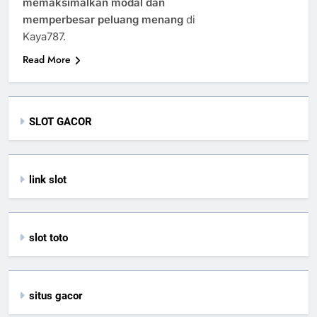
memaksimalkan modal dan
memperbesar peluang menang
di
Kaya787.
Read More
SLOT GACOR
link slot
slot toto
situs gacor