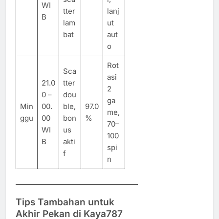
WI
tter
lanj
B
lam
ut
bat
aut
o
Rot
Sca
asi
21.0
tter
2
0 –
dou
ga
Min
00.
ble,
97.0
me,
ggu
00
bon
%
70–
WI
us
100
B
akti
spi
f
n
Tips Tambahan untuk
Akhir Pekan di Kaya787