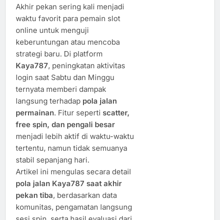
Akhir pekan sering kali menjadi
waktu favorit para pemain slot
online untuk menguji
keberuntungan atau mencoba
strategi baru. Di platform
Kaya787
, peningkatan aktivitas
login saat Sabtu dan Minggu
ternyata memberi dampak
langsung terhadap
pola jalan
permainan
. Fitur seperti
scatter,
free spin, dan pengali besar
menjadi lebih aktif di waktu-waktu
tertentu, namun tidak semuanya
stabil sepanjang hari.
Artikel ini mengulas secara detail
pola jalan Kaya787 saat akhir
pekan tiba
, berdasarkan data
komunitas, pengamatan langsung
sesi spin, serta hasil evaluasi dari