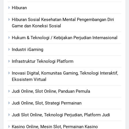
Hiburan
Hiburan Sosial Kesehatan Mental Pengembangan Diri
Game dan Koneksi Sosial
Hukum & Teknologi / Kebijakan Perjudian Internasional
Industri iGaming
Infrastruktur Teknologi Platform
Inovasi Digital, Komunitas Gaming, Teknologi Interaktif,
Ekosistem Virtual
Judi Online, Slot Online, Panduan Pemula
Judi Online, Slot, Strategi Permainan
Judi Slot Online, Teknologi Perjudian, Platform Judi
Kasino Online, Mesin Slot, Permainan Kasino