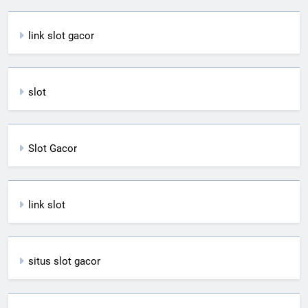
link slot gacor
slot
Slot Gacor
link slot
situs slot gacor