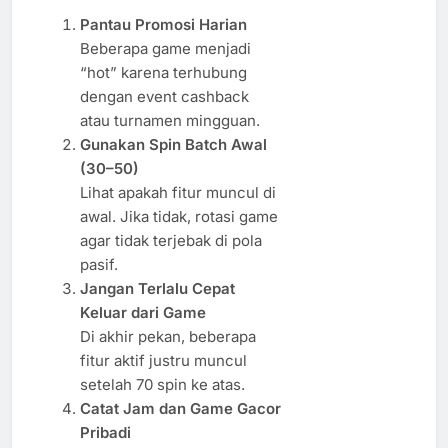
Pantau Promosi Harian
Beberapa game menjadi
“hot” karena terhubung
dengan event cashback
atau turnamen mingguan.
Gunakan Spin Batch Awal
(30–50)
Lihat apakah fitur muncul di
awal. Jika tidak, rotasi game
agar tidak terjebak di pola
pasif.
Jangan Terlalu Cepat
Keluar dari Game
Di akhir pekan, beberapa
fitur aktif justru muncul
setelah 70 spin ke atas.
Catat Jam dan Game Gacor
Pribadi