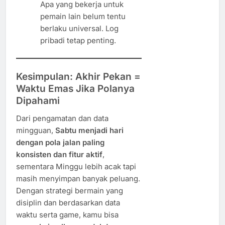
Apa yang bekerja untuk
pemain lain belum tentu
berlaku universal. Log
pribadi tetap penting.
Kesimpulan: Akhir Pekan =
Waktu Emas Jika Polanya
Dipahami
Dari pengamatan dan data
mingguan,
Sabtu menjadi hari
dengan pola jalan paling
konsisten dan fitur aktif
,
sementara Minggu lebih acak tapi
masih menyimpan banyak peluang.
Dengan strategi bermain yang
disiplin dan berdasarkan data
waktu serta game, kamu bisa