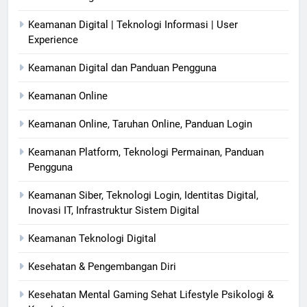
Keamanan Digital | Teknologi Informasi | User
Experience
Keamanan Digital dan Panduan Pengguna
Keamanan Online
Keamanan Online, Taruhan Online, Panduan Login
Keamanan Platform, Teknologi Permainan, Panduan
Pengguna
Keamanan Siber, Teknologi Login, Identitas Digital,
Inovasi IT, Infrastruktur Sistem Digital
Keamanan Teknologi Digital
Kesehatan & Pengembangan Diri
Kesehatan Mental Gaming Sehat Lifestyle Psikologi &