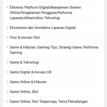
Efisiensi Platform Digital,Manajemen Sistem
Online,Pengalaman Pengguna,Performa
Layanan,Infrastruktur Teknologi
Ekosistem dan Arsitektur Layanan Digital
Fitur & Inovasi Slot
Game & Hiburan, Gaming Tips, Strategi Game, Performa
Gaming
Game & Teknologi
Game Digital & Inovasi UX
Game Online & Hiburan
Game Online, Slot
Game Online, Slot Terpercaya, Tema Petualangan