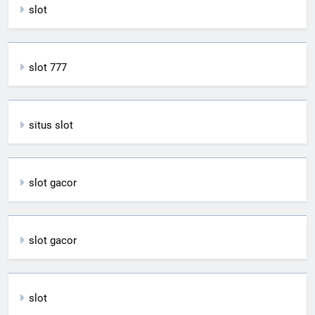
slot
slot 777
situs slot
slot gacor
slot gacor
slot