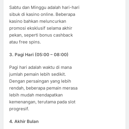
Sabtu dan Minggu adalah hari-hari
sibuk di kasino online. Beberapa
kasino bahkan meluncurkan
promosi eksklusif selama akhir
pekan, seperti bonus cashback
atau free spins.
3. Pagi Hari (05:00 – 08:00)
Pagi hari adalah waktu di mana
jumlah pemain lebih sedikit.
Dengan persaingan yang lebih
rendah, beberapa pemain merasa
lebih mudah mendapatkan
kemenangan, terutama pada slot
progresif.
4. Akhir Bulan