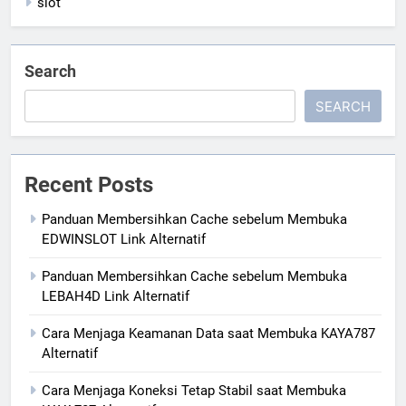
slot
Search
SEARCH
Recent Posts
Panduan Membersihkan Cache sebelum Membuka
EDWINSLOT Link Alternatif
Panduan Membersihkan Cache sebelum Membuka
LEBAH4D Link Alternatif
Cara Menjaga Keamanan Data saat Membuka KAYA787
Alternatif
Cara Menjaga Koneksi Tetap Stabil saat Membuka