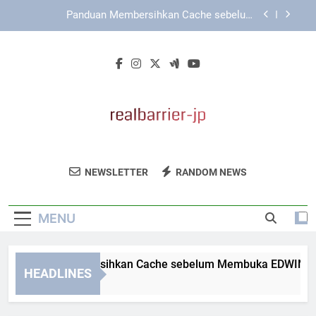
Skip
Cara Menjaga Keamanan Data saat Membuka
to
KAYA787 Alternatif
content
Cara Menjaga Koneksi Tetap Stabil saat
Membuka KAYA787 Alternatif
Panduan Membersihkan Cache sebelum
Membuka EDWINSLOT Link Alternatif
Panduan Membersihkan Cache sebelum
Membuka LEBAH4D Link Alternatif
Cara Menjaga Keamanan Data saat Membuka
KAYA787 Alternatif
Real Barrier
Dapatkan Produk Perawatan Kulit
Cara Menjaga Koneksi Tetap Stabil saat
NEWSLETTER
RANDOM NEWS
Japan
Membuka KAYA787 Alternatif
Berkualitas Untuk Kulit Sensitif Dari Real
Barrier Japan. Solusi Hidrasi Dan
MENU
Perlindungan Kulit.
nduan Membersihkan Cache sebelum Membuka EDWINSLOT Lin
HEADLINES
Weeks Ago