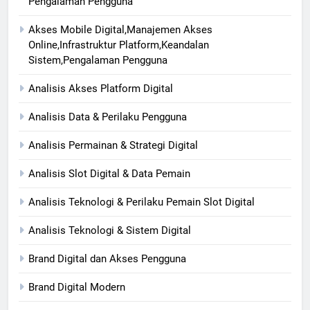
Pengalaman Pengguna
Akses Mobile Digital,Manajemen Akses
Online,Infrastruktur Platform,Keandalan
Sistem,Pengalaman Pengguna
Analisis Akses Platform Digital
Analisis Data & Perilaku Pengguna
Analisis Permainan & Strategi Digital
Analisis Slot Digital & Data Pemain
Analisis Teknologi & Perilaku Pemain Slot Digital
Analisis Teknologi & Sistem Digital
Brand Digital dan Akses Pengguna
Brand Digital Modern