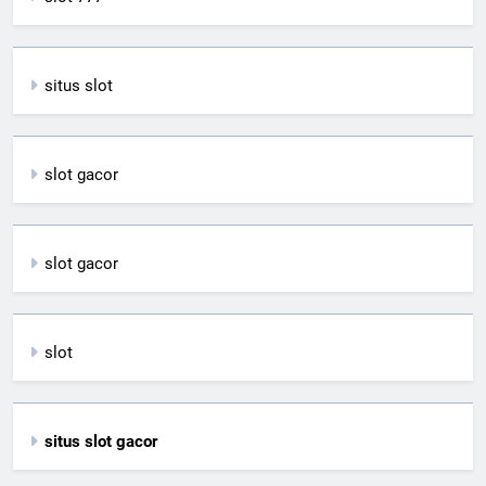
situs slot
slot gacor
slot gacor
slot
situs slot gacor