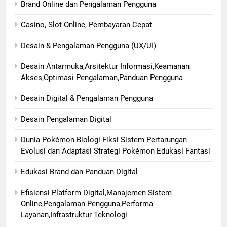
Brand Online dan Pengalaman Pengguna
Casino, Slot Online, Pembayaran Cepat
Desain & Pengalaman Pengguna (UX/UI)
Desain Antarmuka,Arsitektur Informasi,Keamanan
Akses,Optimasi Pengalaman,Panduan Pengguna
Desain Digital & Pengalaman Pengguna
Desain Pengalaman Digital
Dunia Pokémon Biologi Fiksi Sistem Pertarungan
Evolusi dan Adaptasi Strategi Pokémon Edukasi Fantasi
Edukasi Brand dan Panduan Digital
Efisiensi Platform Digital,Manajemen Sistem
Online,Pengalaman Pengguna,Performa
Layanan,Infrastruktur Teknologi