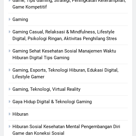
Game, Tips Gaming, Strategi, Peningkatan Keterampilan,
Game Kompetitif
Gaming
Gaming Casual, Relaksasi & Mindfulness, Lifestyle
Digital, Psikologi Ringan, Aktivitas Penghilang Stres
Gaming Sehat Kesehatan Sosial Manajemen Waktu
Hiburan Digital Tips Gaming
Gaming, Esports, Teknologi Hiburan, Edukasi Digital,
Lifestyle Gamer
Gaming, Teknologi, Virtual Reality
Gaya Hidup Digital & Teknologi Gaming
Hiburan
Hiburan Sosial Kesehatan Mental Pengembangan Diri
Game dan Koneksi Sosial