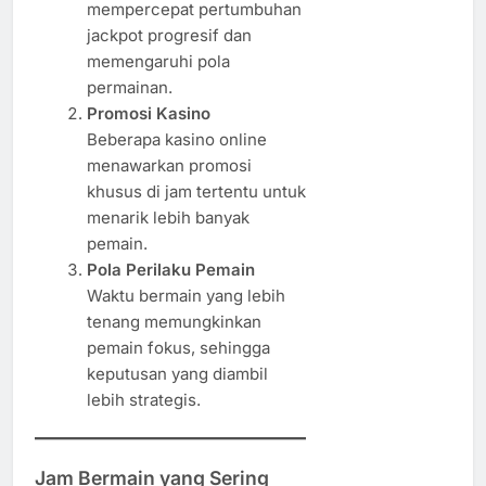
mempercepat pertumbuhan
jackpot progresif dan
memengaruhi pola
permainan.
Promosi Kasino
Beberapa kasino online
menawarkan promosi
khusus di jam tertentu untuk
menarik lebih banyak
pemain.
Pola Perilaku Pemain
Waktu bermain yang lebih
tenang memungkinkan
pemain fokus, sehingga
keputusan yang diambil
lebih strategis.
Jam Bermain yang Sering