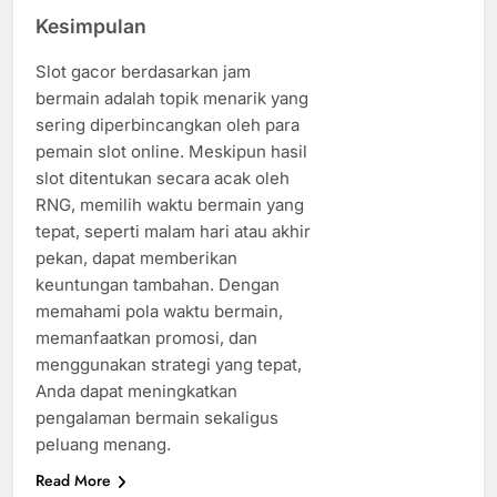
Kesimpulan
Slot gacor berdasarkan jam
bermain adalah topik menarik yang
sering diperbincangkan oleh para
pemain slot online. Meskipun hasil
slot ditentukan secara acak oleh
RNG, memilih waktu bermain yang
tepat, seperti malam hari atau akhir
pekan, dapat memberikan
keuntungan tambahan. Dengan
memahami pola waktu bermain,
memanfaatkan promosi, dan
menggunakan strategi yang tepat,
Anda dapat meningkatkan
pengalaman bermain sekaligus
peluang menang.
Read More