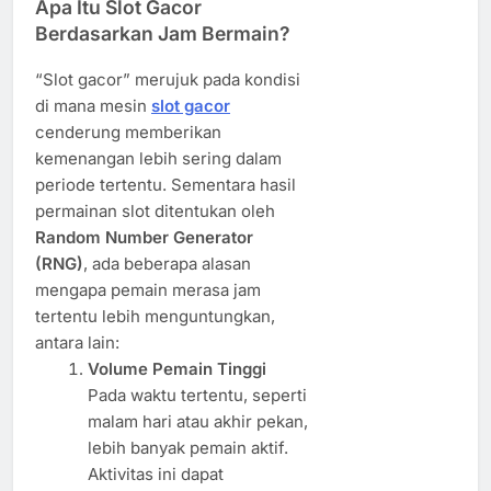
Apa Itu Slot Gacor
Berdasarkan Jam Bermain?
“Slot gacor” merujuk pada kondisi
di mana mesin
slot gacor
cenderung memberikan
kemenangan lebih sering dalam
periode tertentu. Sementara hasil
permainan slot ditentukan oleh
Random Number Generator
(RNG)
, ada beberapa alasan
mengapa pemain merasa jam
tertentu lebih menguntungkan,
antara lain:
Volume Pemain Tinggi
Pada waktu tertentu, seperti
malam hari atau akhir pekan,
lebih banyak pemain aktif.
Aktivitas ini dapat