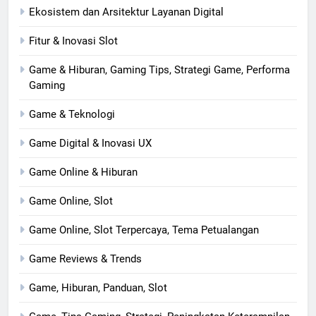
Ekosistem dan Arsitektur Layanan Digital
Fitur & Inovasi Slot
Game & Hiburan, Gaming Tips, Strategi Game, Performa
Gaming
Game & Teknologi
Game Digital & Inovasi UX
Game Online & Hiburan
Game Online, Slot
Game Online, Slot Terpercaya, Tema Petualangan
Game Reviews & Trends
Game, Hiburan, Panduan, Slot