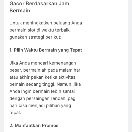
Gacor Berdasarkan Jam
Bermain
Untuk meningkatkan peluang Anda
bermain slot di waktu terbaik,
gunakan strategi berikut:
1. Pilih Waktu Bermain yang Tepat
Jika Anda mencari kemenangan
besar, bermainlah pada malam hari
atau akhir pekan ketika aktivitas
pemain sedang tinggi. Namun, jika
Anda ingin bermain lebih santai
dengan persaingan rendah, pagi
hari bisa menjadi pilihan yang
tepat.
2. Manfaatkan Promosi