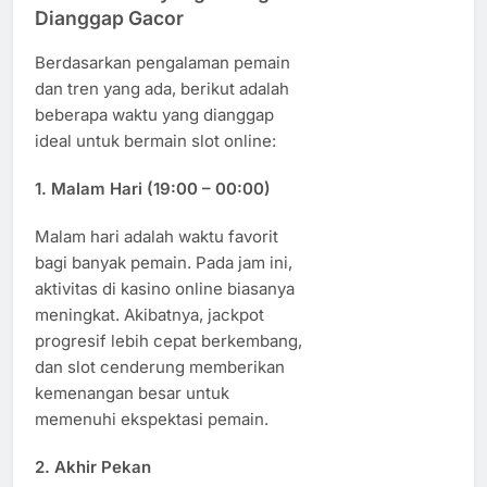
Dianggap Gacor
Berdasarkan pengalaman pemain
dan tren yang ada, berikut adalah
beberapa waktu yang dianggap
ideal untuk bermain slot online:
1. Malam Hari (19:00 – 00:00)
Malam hari adalah waktu favorit
bagi banyak pemain. Pada jam ini,
aktivitas di kasino online biasanya
meningkat. Akibatnya, jackpot
progresif lebih cepat berkembang,
dan slot cenderung memberikan
kemenangan besar untuk
memenuhi ekspektasi pemain.
2. Akhir Pekan