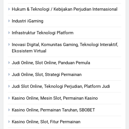
Hukum & Teknologi / Kebijakan Perjudian Internasional
Industri iGaming
Infrastruktur Teknologi Platform
Inovasi Digital, Komunitas Gaming, Teknologi Interaktif,
Ekosistem Virtual
Judi Online, Slot Online, Panduan Pemula
Judi Online, Slot, Strategi Permainan
Judi Slot Online, Teknologi Perjudian, Platform Judi
Kasino Online, Mesin Slot, Permainan Kasino
Kasino Online, Permainan Taruhan, SBOBET
Kasino Online, Slot, Fitur Permainan