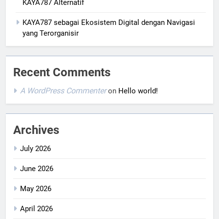
KAYA787 Alternatif
KAYA787 sebagai Ekosistem Digital dengan Navigasi
yang Terorganisir
Recent Comments
A WordPress Commenter
on
Hello world!
Archives
July 2026
June 2026
May 2026
April 2026