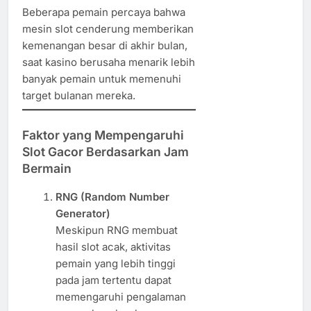
Beberapa pemain percaya bahwa
mesin slot cenderung memberikan
kemenangan besar di akhir bulan,
saat kasino berusaha menarik lebih
banyak pemain untuk memenuhi
target bulanan mereka.
Faktor yang Mempengaruhi
Slot Gacor Berdasarkan Jam
Bermain
RNG (Random Number
Generator)
Meskipun RNG membuat
hasil slot acak, aktivitas
pemain yang lebih tinggi
pada jam tertentu dapat
memengaruhi pengalaman