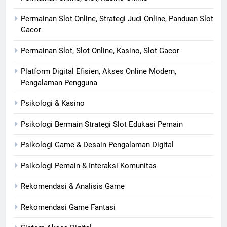
Permainan Slot Online, Strategi Judi Online, Panduan Slot
Gacor
Permainan Slot, Slot Online, Kasino, Slot Gacor
Platform Digital Efisien, Akses Online Modern,
Pengalaman Pengguna
Psikologi & Kasino
Psikologi Bermain Strategi Slot Edukasi Pemain
Psikologi Game & Desain Pengalaman Digital
Psikologi Pemain & Interaksi Komunitas
Rekomendasi & Analisis Game
Rekomendasi Game Fantasi