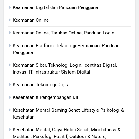
Keamanan Digital dan Panduan Pengguna
Keamanan Online
Keamanan Online, Taruhan Online, Panduan Login
Keamanan Platform, Teknologi Permainan, Panduan
Pengguna
Keamanan Siber, Teknologi Login, Identitas Digital,
Inovasi IT, Infrastruktur Sistem Digital
Keamanan Teknologi Digital
Kesehatan & Pengembangan Diri
Kesehatan Mental Gaming Sehat Lifestyle Psikologi &
Kesehatan
Kesehatan Mental, Gaya Hidup Sehat, Mindfulness &
Meditasi, Psikologi Positif, Outdoor & Nature,