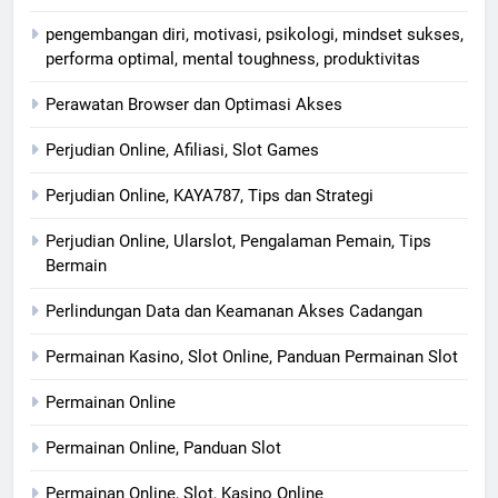
pengembangan diri, motivasi, psikologi, mindset sukses,
performa optimal, mental toughness, produktivitas
Perawatan Browser dan Optimasi Akses
Perjudian Online, Afiliasi, Slot Games
Perjudian Online, KAYA787, Tips dan Strategi
Perjudian Online, Ularslot, Pengalaman Pemain, Tips
Bermain
Perlindungan Data dan Keamanan Akses Cadangan
Permainan Kasino, Slot Online, Panduan Permainan Slot
Permainan Online
Permainan Online, Panduan Slot
Permainan Online, Slot, Kasino Online