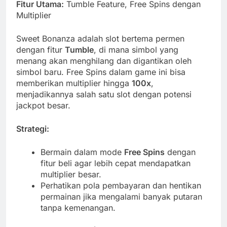
Fitur Utama:
Tumble Feature, Free Spins dengan
Multiplier
Sweet Bonanza adalah slot bertema permen
dengan fitur
Tumble
, di mana simbol yang
menang akan menghilang dan digantikan oleh
simbol baru. Free Spins dalam game ini bisa
memberikan multiplier hingga
100x
,
menjadikannya salah satu slot dengan potensi
jackpot besar.
Strategi:
Bermain dalam mode
Free Spins
dengan
fitur beli agar lebih cepat mendapatkan
multiplier besar.
Perhatikan pola pembayaran dan hentikan
permainan jika mengalami banyak putaran
tanpa kemenangan.