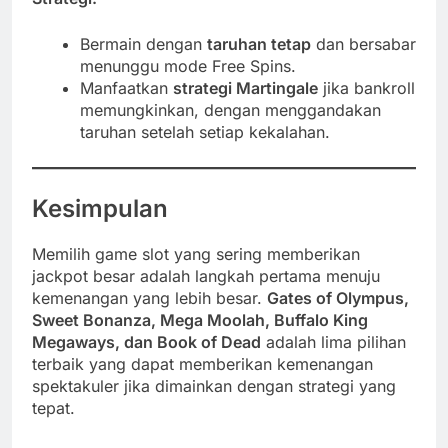
Bermain dengan
taruhan tetap
dan bersabar
menunggu mode Free Spins.
Manfaatkan
strategi Martingale
jika bankroll
memungkinkan, dengan menggandakan
taruhan setelah setiap kekalahan.
Kesimpulan
Memilih game slot yang sering memberikan
jackpot besar adalah langkah pertama menuju
kemenangan yang lebih besar.
Gates of Olympus,
Sweet Bonanza, Mega Moolah, Buffalo King
Megaways, dan Book of Dead
adalah lima pilihan
terbaik yang dapat memberikan kemenangan
spektakuler jika dimainkan dengan strategi yang
tepat.