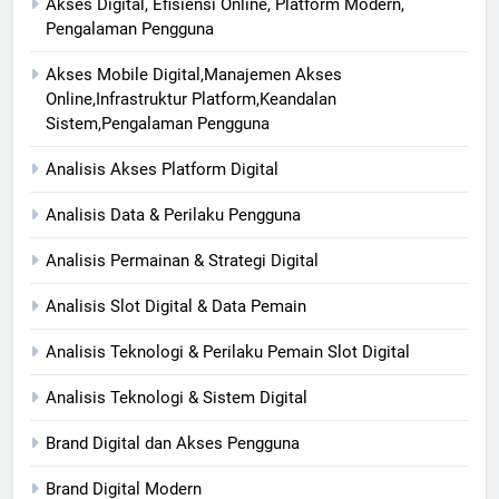
Akses Digital, Efisiensi Online, Platform Modern,
Pengalaman Pengguna
Akses Mobile Digital,Manajemen Akses
Online,Infrastruktur Platform,Keandalan
Sistem,Pengalaman Pengguna
Analisis Akses Platform Digital
Analisis Data & Perilaku Pengguna
Analisis Permainan & Strategi Digital
Analisis Slot Digital & Data Pemain
Analisis Teknologi & Perilaku Pemain Slot Digital
Analisis Teknologi & Sistem Digital
Brand Digital dan Akses Pengguna
Brand Digital Modern