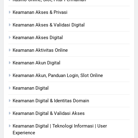
Keamanan Akses & Privasi
Keamanan Akses & Validasi Digital
Keamanan Akses Digital
Keamanan Aktivitas Online
Keamanan Akun Digital
Keamanan Akun, Panduan Login, Slot Online
Keamanan Digital
Keamanan Digital & Identitas Domain
Keamanan Digital & Validasi Akses
Keamanan Digital | Teknologi Informasi | User
Experience