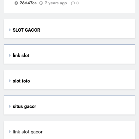
26d47ca
2 years ago
0
SLOT GACOR
link slot
slot toto
situs gacor
link slot gacor