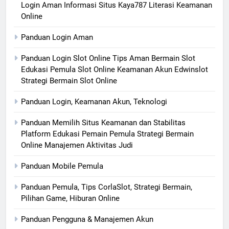
Login Aman Informasi Situs Kaya787 Literasi Keamanan
Online
Panduan Login Aman
Panduan Login Slot Online Tips Aman Bermain Slot
Edukasi Pemula Slot Online Keamanan Akun Edwinslot
Strategi Bermain Slot Online
Panduan Login, Keamanan Akun, Teknologi
Panduan Memilih Situs Keamanan dan Stabilitas
Platform Edukasi Pemain Pemula Strategi Bermain
Online Manajemen Aktivitas Judi
Panduan Mobile Pemula
Panduan Pemula, Tips CorlaSlot, Strategi Bermain,
Pilihan Game, Hiburan Online
Panduan Pengguna & Manajemen Akun