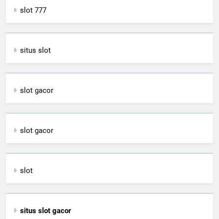
slot 777
situs slot
slot gacor
slot gacor
slot
situs slot gacor