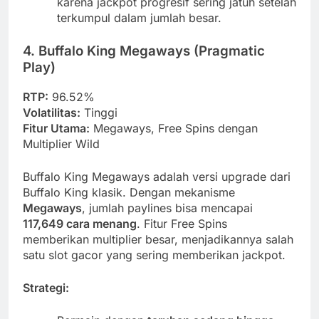
karena jackpot progresif sering jatuh setelah
terkumpul dalam jumlah besar.
4.
Buffalo King Megaways (Pragmatic
Play)
RTP:
96.52%
Volatilitas:
Tinggi
Fitur Utama:
Megaways, Free Spins dengan
Multiplier Wild
Buffalo King Megaways adalah versi upgrade dari
Buffalo King klasik. Dengan mekanisme
Megaways
, jumlah paylines bisa mencapai
117,649 cara menang
. Fitur Free Spins
memberikan multiplier besar, menjadikannya salah
satu slot gacor yang sering memberikan jackpot.
Strategi: