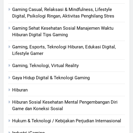
Gaming Casual, Relaksasi & Mindfulness, Lifestyle
Digital, Psikologi Ringan, Aktivitas Penghilang Stres
Gaming Sehat Kesehatan Sosial Manajemen Waktu
Hiburan Digital Tips Gaming
Gaming, Esports, Teknologi Hiburan, Edukasi Digital,
Lifestyle Gamer
Gaming, Teknologi, Virtual Reality
Gaya Hidup Digital & Teknologi Gaming
Hiburan
Hiburan Sosial Kesehatan Mental Pengembangan Diri
Game dan Koneksi Sosial
Hukum & Teknologi / Kebijakan Perjudian Internasional
Industri iGaming