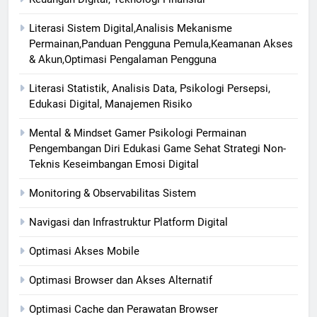
Literasi Sistem Digital,Analisis Mekanisme
Permainan,Panduan Pengguna Pemula,Keamanan Akses
& Akun,Optimasi Pengalaman Pengguna
Literasi Statistik, Analisis Data, Psikologi Persepsi,
Edukasi Digital, Manajemen Risiko
Mental & Mindset Gamer Psikologi Permainan
Pengembangan Diri Edukasi Game Sehat Strategi Non-
Teknis Keseimbangan Emosi Digital
Monitoring & Observabilitas Sistem
Navigasi dan Infrastruktur Platform Digital
Optimasi Akses Mobile
Optimasi Browser dan Akses Alternatif
Optimasi Cache dan Perawatan Browser