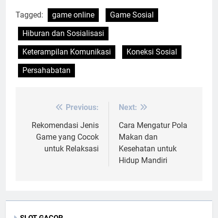
Tagged:
game online
Game Sosial
Hiburan dan Sosialisasi
Keterampilan Komunikasi
Koneksi Sosial
Persahabatan
Previous:
Next:
Post
navigation
Rekomendasi Jenis
Cara Mengatur Pola
Game yang Cocok
Makan dan
untuk Relaksasi
Kesehatan untuk
Hidup Mandiri
SLOT GACOR