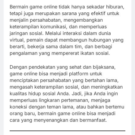
Bermain game online tidak hanya sekadar hiburan,
tetapi juga merupakan sarana yang efektif untuk
menjalin persahabatan, mengembangkan
keterampilan komunikasi, dan memperluas
jaringan sosial. Melalui interaksi dalam dunia
virtual, pemain dapat membangun hubungan yang
berarti, bekerja sama dalam tim, dan berbagi
pengalaman yang mempererat ikatan sosial.
Dengan pendekatan yang sehat dan bijaksana,
game online bisa menjadi platform untuk
menciptakan persahabatan yang bertahan lama,
mengasah keterampilan sosial, dan meningkatkan
kualitas hidup sosial Anda. Jadi, jika Anda ingin
memperluas lingkaran pertemanan, menjaga
koneksi dengan teman lama, atau bahkan bertemu
orang baru, bermain game online bisa menjadi
cara yang menyenangkan dan bermanfaat.