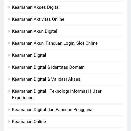
Keamanan Akses Digital
Keamanan Aktivitas Online
Keamanan Akun Digital
Keamanan Akun, Panduan Login, Slot Online
Keamanan Digital
Keamanan Digital & Identitas Domain
Keamanan Digital & Validasi Akses
Keamanan Digital | Teknologi Informasi | User
Experience
Keamanan Digital dan Panduan Pengguna
Keamanan Online