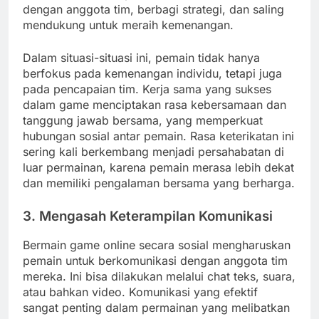
dengan anggota tim, berbagi strategi, dan saling
mendukung untuk meraih kemenangan.
Dalam situasi-situasi ini, pemain tidak hanya
berfokus pada kemenangan individu, tetapi juga
pada pencapaian tim. Kerja sama yang sukses
dalam game menciptakan rasa kebersamaan dan
tanggung jawab bersama, yang memperkuat
hubungan sosial antar pemain. Rasa keterikatan ini
sering kali berkembang menjadi persahabatan di
luar permainan, karena pemain merasa lebih dekat
dan memiliki pengalaman bersama yang berharga.
3. Mengasah Keterampilan Komunikasi
Bermain game online secara sosial mengharuskan
pemain untuk berkomunikasi dengan anggota tim
mereka. Ini bisa dilakukan melalui chat teks, suara,
atau bahkan video. Komunikasi yang efektif
sangat penting dalam permainan yang melibatkan