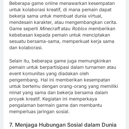
Beberapa game online menawarkan kesempatan
untuk kolaborasi kreatif, di mana pemain dapat
bekerja sama untuk membuat dunia virtual,
mendesain karakter, atau mengembangkan cerita.
Game seperti
Minecraft
atau
Roblox
memberikan
kebebasan kepada pemain untuk menciptakan
sesuatu bersama-sama, memperkuat kerja sama
dan kolaborasi.
Selain itu, beberapa game juga memungkinkan
pemain untuk berpartisipasi dalam turnamen atau
event komunitas yang diadakan oleh
pengembang. Hal ini memberikan kesempatan
untuk bertemu dengan orang-orang yang memiliki
minat yang sama dan bekerja bersama dalam
proyek kreatif. Kegiatan ini memperkaya
pengalaman bermain game dan membantu
memperluas jaringan sosial.
7. Menjaga Hubungan Sosial dalam Dunia