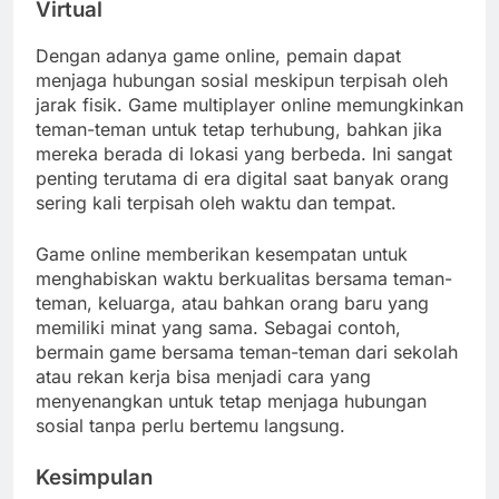
Virtual
Dengan adanya game online, pemain dapat
menjaga hubungan sosial meskipun terpisah oleh
jarak fisik. Game multiplayer online memungkinkan
teman-teman untuk tetap terhubung, bahkan jika
mereka berada di lokasi yang berbeda. Ini sangat
penting terutama di era digital saat banyak orang
sering kali terpisah oleh waktu dan tempat.
Game online memberikan kesempatan untuk
menghabiskan waktu berkualitas bersama teman-
teman, keluarga, atau bahkan orang baru yang
memiliki minat yang sama. Sebagai contoh,
bermain game bersama teman-teman dari sekolah
atau rekan kerja bisa menjadi cara yang
menyenangkan untuk tetap menjaga hubungan
sosial tanpa perlu bertemu langsung.
Kesimpulan