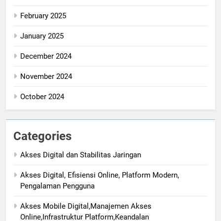
February 2025
January 2025
December 2024
November 2024
October 2024
Categories
Akses Digital dan Stabilitas Jaringan
Akses Digital, Efisiensi Online, Platform Modern,
Pengalaman Pengguna
Akses Mobile Digital,Manajemen Akses
Online,Infrastruktur Platform,Keandalan