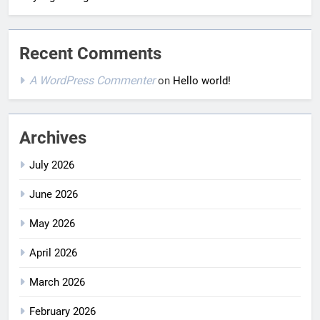
Recent Comments
A WordPress Commenter
on
Hello world!
Archives
July 2026
June 2026
May 2026
April 2026
March 2026
February 2026