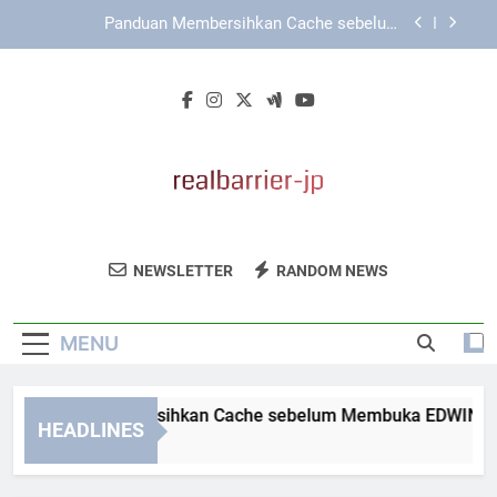
Skip
Cara Menjaga Keamanan Data saat Membuka
to
KAYA787 Alternatif
content
Cara Menjaga Koneksi Tetap Stabil saat
Membuka KAYA787 Alternatif
Panduan Membersihkan Cache sebelum
Membuka EDWINSLOT Link Alternatif
Panduan Membersihkan Cache sebelum
Membuka LEBAH4D Link Alternatif
Cara Menjaga Keamanan Data saat Membuka
KAYA787 Alternatif
Real Barrier
Dapatkan Produk Perawatan Kulit
Cara Menjaga Koneksi Tetap Stabil saat
NEWSLETTER
RANDOM NEWS
Japan
Membuka KAYA787 Alternatif
Berkualitas Untuk Kulit Sensitif Dari Real
Barrier Japan. Solusi Hidrasi Dan
MENU
Perlindungan Kulit.
nduan Membersihkan Cache sebelum Membuka EDWINSLOT Lin
HEADLINES
Weeks Ago