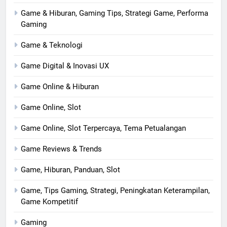
Game & Hiburan, Gaming Tips, Strategi Game, Performa
Gaming
Game & Teknologi
Game Digital & Inovasi UX
Game Online & Hiburan
Game Online, Slot
Game Online, Slot Terpercaya, Tema Petualangan
Game Reviews & Trends
Game, Hiburan, Panduan, Slot
Game, Tips Gaming, Strategi, Peningkatan Keterampilan,
Game Kompetitif
Gaming