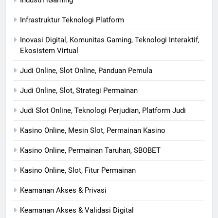
Infrastruktur Teknologi Platform
Inovasi Digital, Komunitas Gaming, Teknologi Interaktif,
Ekosistem Virtual
Judi Online, Slot Online, Panduan Pemula
Judi Online, Slot, Strategi Permainan
Judi Slot Online, Teknologi Perjudian, Platform Judi
Kasino Online, Mesin Slot, Permainan Kasino
Kasino Online, Permainan Taruhan, SBOBET
Kasino Online, Slot, Fitur Permainan
Keamanan Akses & Privasi
Keamanan Akses & Validasi Digital