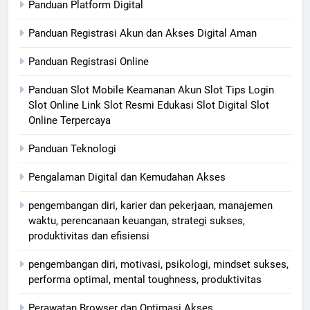
Panduan Platform Digital
Panduan Registrasi Akun dan Akses Digital Aman
Panduan Registrasi Online
Panduan Slot Mobile Keamanan Akun Slot Tips Login
Slot Online Link Slot Resmi Edukasi Slot Digital Slot
Online Terpercaya
Panduan Teknologi
Pengalaman Digital dan Kemudahan Akses
pengembangan diri, karier dan pekerjaan, manajemen
waktu, perencanaan keuangan, strategi sukses,
produktivitas dan efisiensi
pengembangan diri, motivasi, psikologi, mindset sukses,
performa optimal, mental toughness, produktivitas
Perawatan Browser dan Optimasi Akses