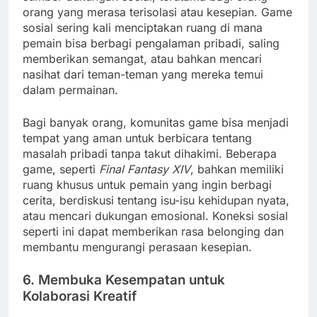
orang yang merasa terisolasi atau kesepian. Game
sosial sering kali menciptakan ruang di mana
pemain bisa berbagi pengalaman pribadi, saling
memberikan semangat, atau bahkan mencari
nasihat dari teman-teman yang mereka temui
dalam permainan.
Bagi banyak orang, komunitas game bisa menjadi
tempat yang aman untuk berbicara tentang
masalah pribadi tanpa takut dihakimi. Beberapa
game, seperti
Final Fantasy XIV
, bahkan memiliki
ruang khusus untuk pemain yang ingin berbagi
cerita, berdiskusi tentang isu-isu kehidupan nyata,
atau mencari dukungan emosional. Koneksi sosial
seperti ini dapat memberikan rasa belonging dan
membantu mengurangi perasaan kesepian.
6. Membuka Kesempatan untuk
Kolaborasi Kreatif