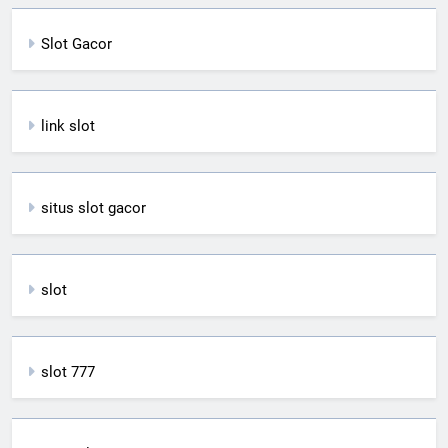
Slot Gacor
link slot
situs slot gacor
slot
slot 777