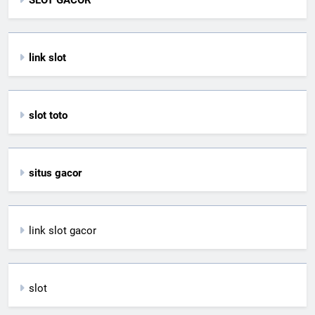
link slot
slot toto
situs gacor
link slot gacor
slot