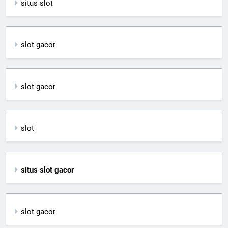
situs slot
slot gacor
slot gacor
slot
situs slot gacor
slot gacor