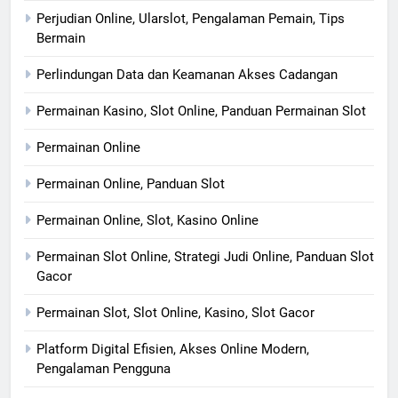
Perjudian Online, Ularslot, Pengalaman Pemain, Tips
Bermain
Perlindungan Data dan Keamanan Akses Cadangan
Permainan Kasino, Slot Online, Panduan Permainan Slot
Permainan Online
Permainan Online, Panduan Slot
Permainan Online, Slot, Kasino Online
Permainan Slot Online, Strategi Judi Online, Panduan Slot
Gacor
Permainan Slot, Slot Online, Kasino, Slot Gacor
Platform Digital Efisien, Akses Online Modern,
Pengalaman Pengguna