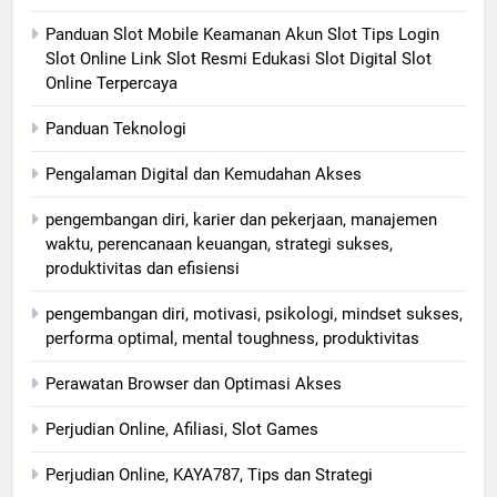
Panduan Slot Mobile Keamanan Akun Slot Tips Login
Slot Online Link Slot Resmi Edukasi Slot Digital Slot
Online Terpercaya
Panduan Teknologi
Pengalaman Digital dan Kemudahan Akses
pengembangan diri, karier dan pekerjaan, manajemen
waktu, perencanaan keuangan, strategi sukses,
produktivitas dan efisiensi
pengembangan diri, motivasi, psikologi, mindset sukses,
performa optimal, mental toughness, produktivitas
Perawatan Browser dan Optimasi Akses
Perjudian Online, Afiliasi, Slot Games
Perjudian Online, KAYA787, Tips dan Strategi