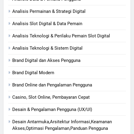
Analisis Permainan & Strategi Digital
Analisis Slot Digital & Data Pemain
Analisis Teknologi & Perilaku Pemain Slot Digital
Analisis Teknologi & Sistem Digital
Brand Digital dan Akses Pengguna
Brand Digital Modern
Brand Online dan Pengalaman Pengguna
Casino, Slot Online, Pembayaran Cepat
Desain & Pengalaman Pengguna (UX/UI)
Desain Antarmuka,Arsitektur Informasi,Keamanan
Akses,Optimasi Pengalaman,Panduan Pengguna