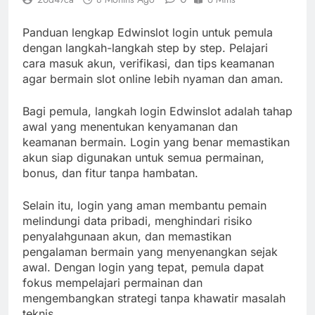
Panduan lengkap Edwinslot login untuk pemula
dengan langkah-langkah step by step. Pelajari
cara masuk akun, verifikasi, dan tips keamanan
agar bermain slot online lebih nyaman dan aman.
Bagi pemula, langkah login Edwinslot adalah tahap
awal yang menentukan kenyamanan dan
keamanan bermain. Login yang benar memastikan
akun siap digunakan untuk semua permainan,
bonus, dan fitur tanpa hambatan.
Selain itu, login yang aman membantu pemain
melindungi data pribadi, menghindari risiko
penyalahgunaan akun, dan memastikan
pengalaman bermain yang menyenangkan sejak
awal. Dengan login yang tepat, pemula dapat
fokus mempelajari permainan dan
mengembangkan strategi tanpa khawatir masalah
teknis.