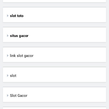
slot toto
situs gacor
link slot gacor
slot
Slot Gacor