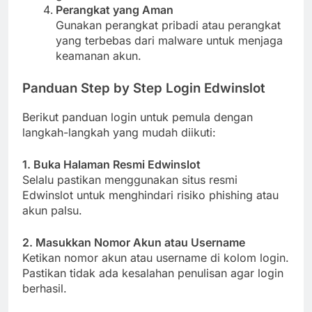
Perangkat yang Aman
Gunakan perangkat pribadi atau perangkat
yang terbebas dari malware untuk menjaga
keamanan akun.
Panduan Step by Step Login Edwinslot
Berikut panduan login untuk pemula dengan
langkah-langkah yang mudah diikuti:
1. Buka Halaman Resmi Edwinslot
Selalu pastikan menggunakan situs resmi
Edwinslot untuk menghindari risiko phishing atau
akun palsu.
2. Masukkan Nomor Akun atau Username
Ketikan nomor akun atau username di kolom login.
Pastikan tidak ada kesalahan penulisan agar login
berhasil.