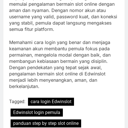
memulai pengalaman bermain slot online dengan
aman dan nyaman. Dengan nomor akun atau
username yang valid, password kuat, dan koneksi
yang stabil, pemula dapat langsung mengakses
semua fitur platform.
Memahami cara login yang benar dan menjaga
keamanan akun membantu pemula fokus pada
permainan, mengelola modal dengan baik, dan
membangun kebiasaan bermain yang disiplin.
Dengan pendekatan yang tepat sejak awal,
pengalaman bermain slot online di Edwinslot
menjadi lebih menyenangkan, aman, dan
berkelanjutan.
Tagged:
cara login Edwinslot
Edwinslot login pemula
panduan step by step slot online