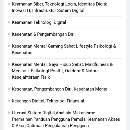
Keamanan Siber, Teknologi Login, Identitas Digital,
Inovasi IT, Infrastruktur Sistem Digital
Keamanan Teknologi Digital
Kesehatan & Pengembangan Diri
Kesehatan Mental Gaming Sehat Lifestyle Psikologi &
Kesehatan
Kesehatan Mental, Gaya Hidup Sehat, Mindfulness &
Meditasi, Psikologi Positif, Outdoor & Nature,
Kesejahteraan Fisik
Kesehatan, Pengembangan Diri, Kesehatan Mental
Keuangan Digital, Teknologi Finansial
Literasi Sistem Digital,Analisis Mekanisme
Permainan,Panduan Pengguna Pemula,Keamanan Akses
& Akun,Optimasi Pengalaman Pengguna