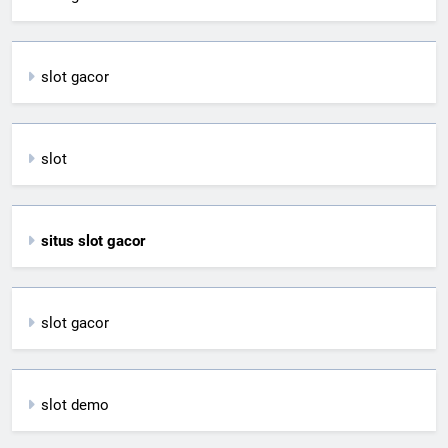
slot gacor
slot
situs slot gacor
slot gacor
slot demo