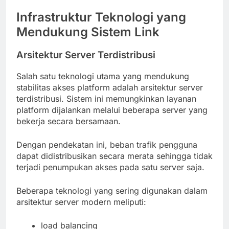
Infrastruktur Teknologi yang
Mendukung Sistem Link
Arsitektur Server Terdistribusi
Salah satu teknologi utama yang mendukung
stabilitas akses platform adalah arsitektur server
terdistribusi. Sistem ini memungkinkan layanan
platform dijalankan melalui beberapa server yang
bekerja secara bersamaan.
Dengan pendekatan ini, beban trafik pengguna
dapat didistribusikan secara merata sehingga tidak
terjadi penumpukan akses pada satu server saja.
Beberapa teknologi yang sering digunakan dalam
arsitektur server modern meliputi:
load balancing