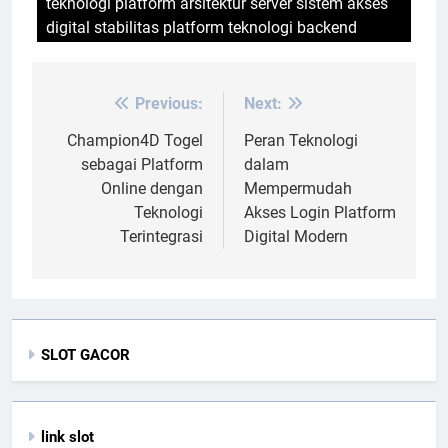
teknologi platform arsitektur server sistem akses
digital stabilitas platform teknologi backend
Previous:
Next:
Post
navigation
Champion4D Togel
Peran Teknologi
sebagai Platform
dalam
Online dengan
Mempermudah
Teknologi
Akses Login Platform
Terintegrasi
Digital Modern
SLOT GACOR
link slot