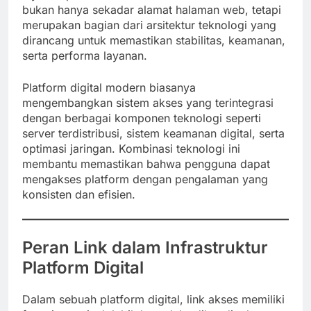
bukan hanya sekadar alamat halaman web, tetapi
merupakan bagian dari arsitektur teknologi yang
dirancang untuk memastikan stabilitas, keamanan,
serta performa layanan.
Platform digital modern biasanya
mengembangkan sistem akses yang terintegrasi
dengan berbagai komponen teknologi seperti
server terdistribusi, sistem keamanan digital, serta
optimasi jaringan. Kombinasi teknologi ini
membantu memastikan bahwa pengguna dapat
mengakses platform dengan pengalaman yang
konsisten dan efisien.
Peran Link dalam Infrastruktur
Platform Digital
Dalam sebuah platform digital, link akses memiliki