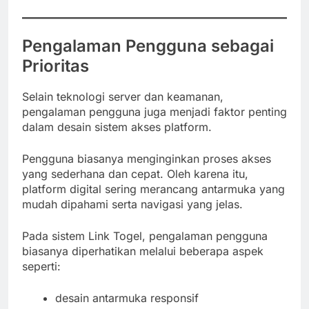
Pengalaman Pengguna sebagai
Prioritas
Selain teknologi server dan keamanan,
pengalaman pengguna juga menjadi faktor penting
dalam desain sistem akses platform.
Pengguna biasanya menginginkan proses akses
yang sederhana dan cepat. Oleh karena itu,
platform digital sering merancang antarmuka yang
mudah dipahami serta navigasi yang jelas.
Pada sistem Link Togel, pengalaman pengguna
biasanya diperhatikan melalui beberapa aspek
seperti:
desain antarmuka responsif