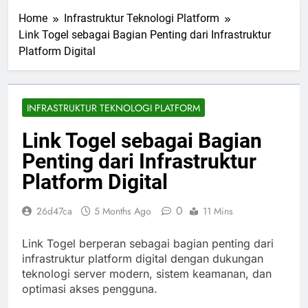
Home
Infrastruktur Teknologi Platform
Link Togel sebagai Bagian Penting dari Infrastruktur
Platform Digital
INFRASTRUKTUR TEKNOLOGI PLATFORM
Link Togel sebagai Bagian
Penting dari Infrastruktur
Platform Digital
0
26d47ca
5 Months Ago
11 Mins
Link Togel berperan sebagai bagian penting dari
infrastruktur platform digital dengan dukungan
teknologi server modern, sistem keamanan, dan
optimasi akses pengguna.