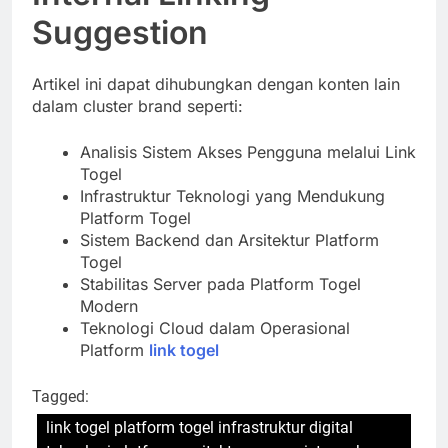
Suggestion
Artikel ini dapat dihubungkan dengan konten lain
dalam cluster brand seperti:
Analisis Sistem Akses Pengguna melalui Link
Togel
Infrastruktur Teknologi yang Mendukung
Platform Togel
Sistem Backend dan Arsitektur Platform
Togel
Stabilitas Server pada Platform Togel
Modern
Teknologi Cloud dalam Operasional
Platform
link togel
Tagged:
link togel platform togel infrastruktur digital