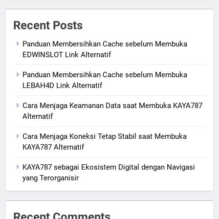
Recent Posts
Panduan Membersihkan Cache sebelum Membuka
EDWINSLOT Link Alternatif
Panduan Membersihkan Cache sebelum Membuka
LEBAH4D Link Alternatif
Cara Menjaga Keamanan Data saat Membuka KAYA787
Alternatif
Cara Menjaga Koneksi Tetap Stabil saat Membuka
KAYA787 Alternatif
KAYA787 sebagai Ekosistem Digital dengan Navigasi
yang Terorganisir
Recent Comments