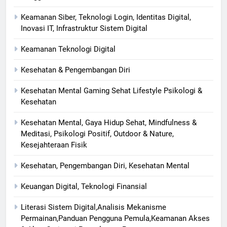
Keamanan Siber, Teknologi Login, Identitas Digital,
Inovasi IT, Infrastruktur Sistem Digital
Keamanan Teknologi Digital
Kesehatan & Pengembangan Diri
Kesehatan Mental Gaming Sehat Lifestyle Psikologi &
Kesehatan
Kesehatan Mental, Gaya Hidup Sehat, Mindfulness &
Meditasi, Psikologi Positif, Outdoor & Nature,
Kesejahteraan Fisik
Kesehatan, Pengembangan Diri, Kesehatan Mental
Keuangan Digital, Teknologi Finansial
Literasi Sistem Digital,Analisis Mekanisme
Permainan,Panduan Pengguna Pemula,Keamanan Akses