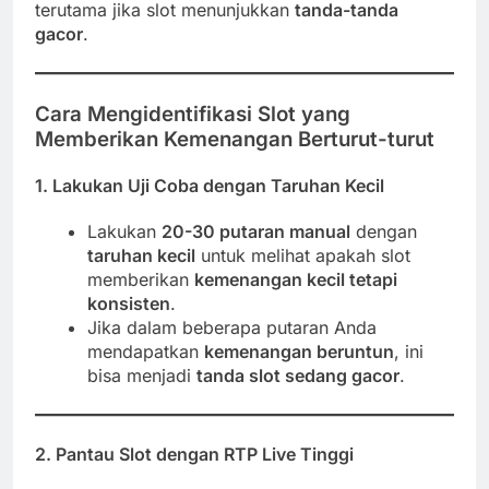
terutama jika slot menunjukkan
tanda-tanda
gacor
.
Cara Mengidentifikasi Slot yang
Memberikan Kemenangan Berturut-turut
1. Lakukan Uji Coba dengan Taruhan Kecil
Lakukan
20-30 putaran manual
dengan
taruhan kecil
untuk melihat apakah slot
memberikan
kemenangan kecil tetapi
konsisten
.
Jika dalam beberapa putaran Anda
mendapatkan
kemenangan beruntun
, ini
bisa menjadi
tanda slot sedang gacor
.
2. Pantau Slot dengan RTP Live Tinggi