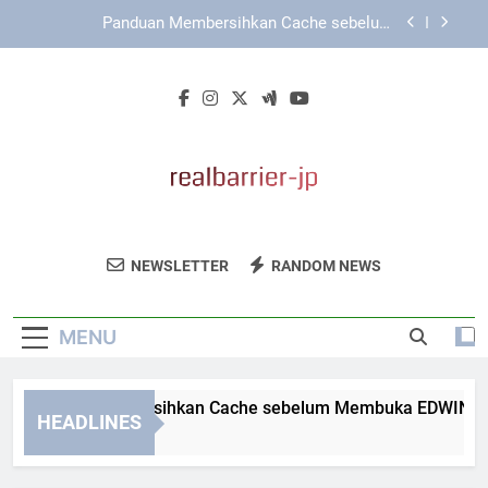
Skip
Cara Menjaga Keamanan Data saat Membuka
to
KAYA787 Alternatif
content
Cara Menjaga Koneksi Tetap Stabil saat
Membuka KAYA787 Alternatif
Panduan Membersihkan Cache sebelum
Membuka EDWINSLOT Link Alternatif
Panduan Membersihkan Cache sebelum
Membuka LEBAH4D Link Alternatif
Cara Menjaga Keamanan Data saat Membuka
KAYA787 Alternatif
Real Barrier
Dapatkan Produk Perawatan Kulit
Cara Menjaga Koneksi Tetap Stabil saat
NEWSLETTER
RANDOM NEWS
Japan
Membuka KAYA787 Alternatif
Berkualitas Untuk Kulit Sensitif Dari Real
Barrier Japan. Solusi Hidrasi Dan
MENU
Perlindungan Kulit.
nduan Membersihkan Cache sebelum Membuka EDWINSLOT Lin
HEADLINES
Weeks Ago