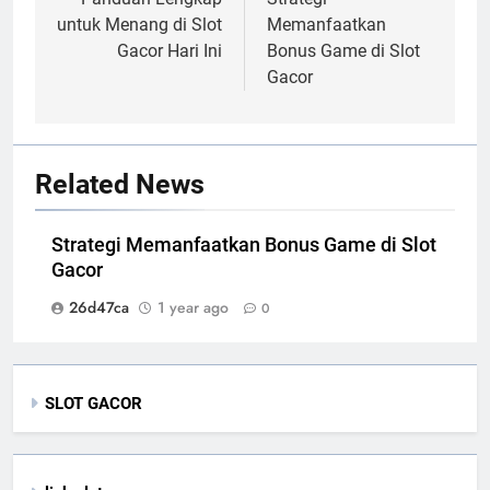
navigation
untuk Menang di Slot
Memanfaatkan
Gacor Hari Ini
Bonus Game di Slot
Gacor
Related News
Strategi Memanfaatkan Bonus Game di Slot
Gacor
26d47ca
1 year ago
0
SLOT GACOR