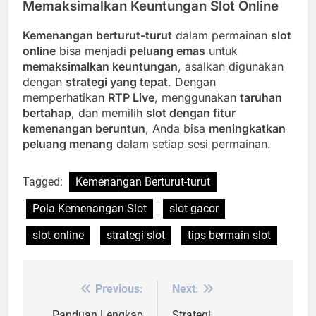
Memaksimalkan Keuntungan Slot Online
Kemenangan berturut-turut
dalam permainan
slot
online
bisa menjadi
peluang emas
untuk
memaksimalkan keuntungan
, asalkan digunakan
dengan
strategi yang tepat
. Dengan
memperhatikan
RTP Live
, menggunakan
taruhan
bertahap
, dan memilih
slot dengan fitur
kemenangan beruntun
, Anda bisa
meningkatkan
peluang menang
dalam setiap sesi permainan.
Tagged:
Kemenangan Berturut-turut
Pola Kemenangan Slot
slot gacor
slot online
strategi slot
tips bermain slot
Previous:
Next:
Post
Panduan Lengkap
Strategi