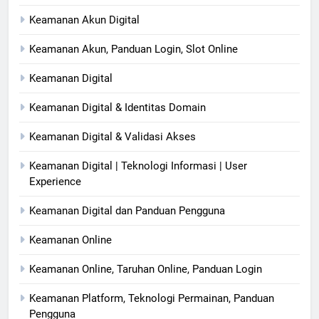
Keamanan Akun Digital
Keamanan Akun, Panduan Login, Slot Online
Keamanan Digital
Keamanan Digital & Identitas Domain
Keamanan Digital & Validasi Akses
Keamanan Digital | Teknologi Informasi | User
Experience
Keamanan Digital dan Panduan Pengguna
Keamanan Online
Keamanan Online, Taruhan Online, Panduan Login
Keamanan Platform, Teknologi Permainan, Panduan
Pengguna