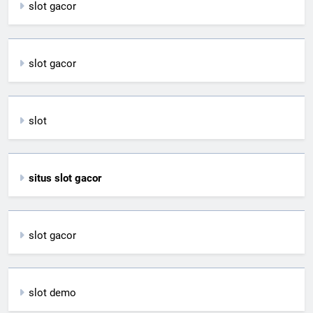
slot gacor
slot gacor
slot
situs slot gacor
slot gacor
slot demo