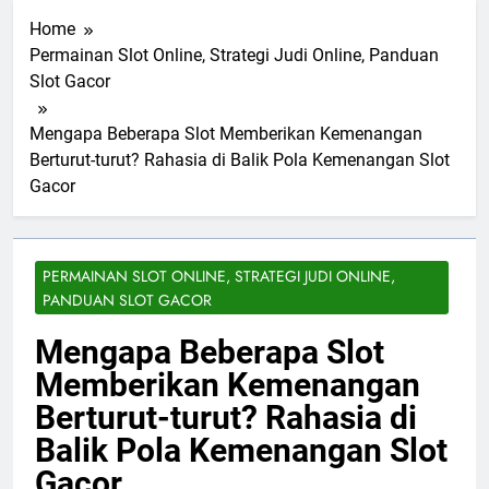
Home
Permainan Slot Online, Strategi Judi Online, Panduan
Slot Gacor
Mengapa Beberapa Slot Memberikan Kemenangan
Berturut-turut? Rahasia di Balik Pola Kemenangan Slot
Gacor
PERMAINAN SLOT ONLINE, STRATEGI JUDI ONLINE,
PANDUAN SLOT GACOR
Mengapa Beberapa Slot
Memberikan Kemenangan
Berturut-turut? Rahasia di
Balik Pola Kemenangan Slot
Gacor