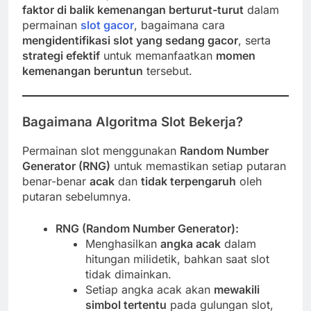
faktor di balik kemenangan berturut-turut
dalam
permainan
slot gacor
, bagaimana cara
mengidentifikasi slot yang sedang gacor
, serta
strategi efektif
untuk memanfaatkan
momen
kemenangan beruntun
tersebut.
Bagaimana Algoritma Slot Bekerja?
Permainan slot menggunakan
Random Number
Generator (RNG)
untuk memastikan setiap putaran
benar-benar
acak
dan
tidak terpengaruh
oleh
putaran sebelumnya.
RNG (Random Number Generator):
Menghasilkan
angka acak
dalam
hitungan milidetik, bahkan saat slot
tidak dimainkan.
Setiap angka acak akan
mewakili
simbol tertentu
pada gulungan slot,