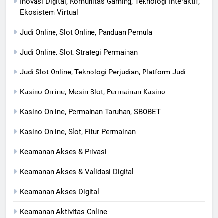
Inovasi Digital, Komunitas Gaming, Teknologi Interaktif,
Ekosistem Virtual
Judi Online, Slot Online, Panduan Pemula
Judi Online, Slot, Strategi Permainan
Judi Slot Online, Teknologi Perjudian, Platform Judi
Kasino Online, Mesin Slot, Permainan Kasino
Kasino Online, Permainan Taruhan, SBOBET
Kasino Online, Slot, Fitur Permainan
Keamanan Akses & Privasi
Keamanan Akses & Validasi Digital
Keamanan Akses Digital
Keamanan Aktivitas Online