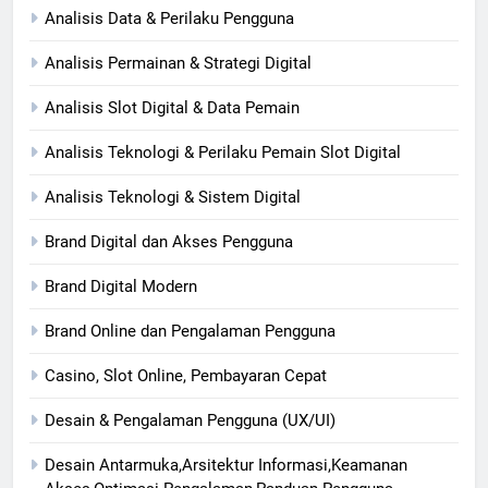
Analisis Data & Perilaku Pengguna
Analisis Permainan & Strategi Digital
Analisis Slot Digital & Data Pemain
Analisis Teknologi & Perilaku Pemain Slot Digital
Analisis Teknologi & Sistem Digital
Brand Digital dan Akses Pengguna
Brand Digital Modern
Brand Online dan Pengalaman Pengguna
Casino, Slot Online, Pembayaran Cepat
Desain & Pengalaman Pengguna (UX/UI)
Desain Antarmuka,Arsitektur Informasi,Keamanan