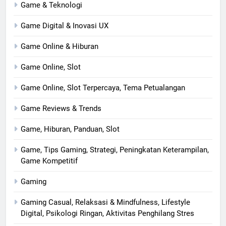
Game & Teknologi
Game Digital & Inovasi UX
Game Online & Hiburan
Game Online, Slot
Game Online, Slot Terpercaya, Tema Petualangan
Game Reviews & Trends
Game, Hiburan, Panduan, Slot
Game, Tips Gaming, Strategi, Peningkatan Keterampilan,
Game Kompetitif
Gaming
Gaming Casual, Relaksasi & Mindfulness, Lifestyle
Digital, Psikologi Ringan, Aktivitas Penghilang Stres