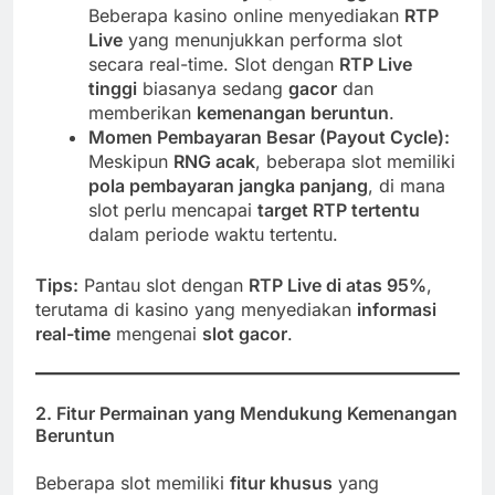
Beberapa kasino online menyediakan
RTP
Live
yang menunjukkan performa slot
secara real-time. Slot dengan
RTP Live
tinggi
biasanya sedang
gacor
dan
memberikan
kemenangan beruntun
.
Momen Pembayaran Besar (Payout Cycle):
Meskipun
RNG acak
, beberapa slot memiliki
pola pembayaran jangka panjang
, di mana
slot perlu mencapai
target RTP tertentu
dalam periode waktu tertentu.
Tips:
Pantau slot dengan
RTP Live di atas 95%
,
terutama di kasino yang menyediakan
informasi
real-time
mengenai
slot gacor
.
2. Fitur Permainan yang Mendukung Kemenangan
Beruntun
Beberapa slot memiliki
fitur khusus
yang