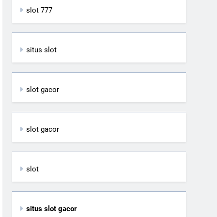
slot 777
situs slot
slot gacor
slot gacor
slot
situs slot gacor