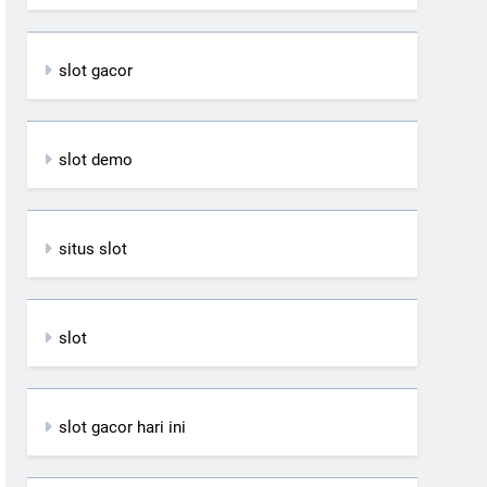
slot gacor
slot demo
situs slot
slot
slot gacor hari ini