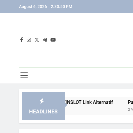
Skip
August 6, 2026
2:30:51 PM
to
content
Rea
Dapatkan P
m Membuka EDWINSLOT Link Alternatif
Panduan Membe
2 Weeks Ago
HEADLINES