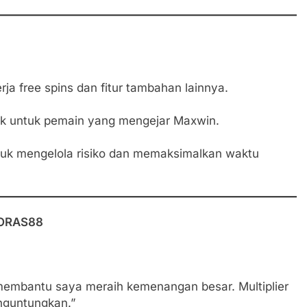
a free spins dan fitur tambahan lainnya.
ocok untuk pemain yang mengejar Maxwin.
ntuk mengelola risiko dan memaksimalkan waktu
 HORAS88
membantu saya meraih kemenangan besar. Multiplier
nguntungkan.”