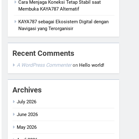
Cara Menjaga Koneksi Tetap Stabil saat
Membuka KAYA787 Alternatif
KAYA787 sebagai Ekosistem Digital dengan
Navigasi yang Terorganisir
Recent Comments
A WordPress Commenter
on
Hello world!
Archives
July 2026
June 2026
May 2026