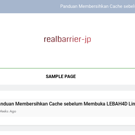
Panduan Membersihkan Cache sebel
Cara Menjaga Keamanan D
Cara Menjaga Koneksi Tetap St
Panduan Membersihkan Cache sebelum
l Barrier Japan
Panduan Membersihkan Cache sebel
roduk Perawatan Kulit Berkualitas Untuk Kulit Sensitif Dari Rea
Cara Menjaga Keamanan D
SAMPLE PAGE
Cara Menjaga Koneksi Tetap St
rsihkan Cache sebelum Membuka LEBAH4D Link Alternatif