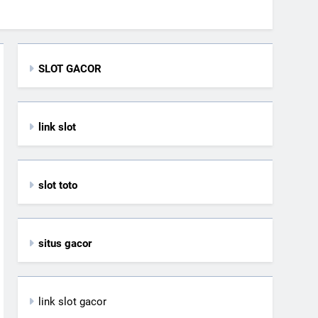
SLOT GACOR
link slot
slot toto
situs gacor
link slot gacor