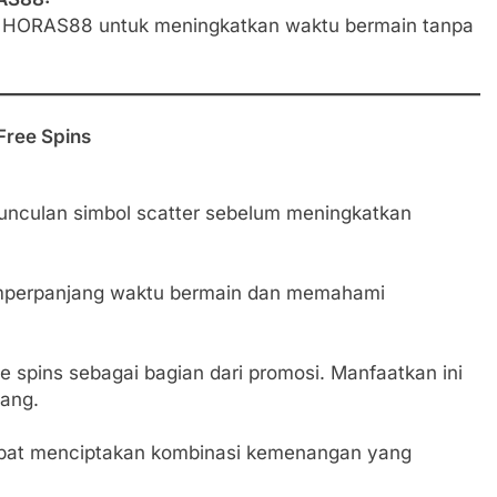
ri HORAS88 untuk meningkatkan waktu bermain tanpa
Free Spins
nculan simbol scatter sebelum meningkatkan
emperpanjang waktu bermain dan memahami
spins sebagai bagian dari promosi. Manfaatkan ini
ang.
dapat menciptakan kombinasi kemenangan yang