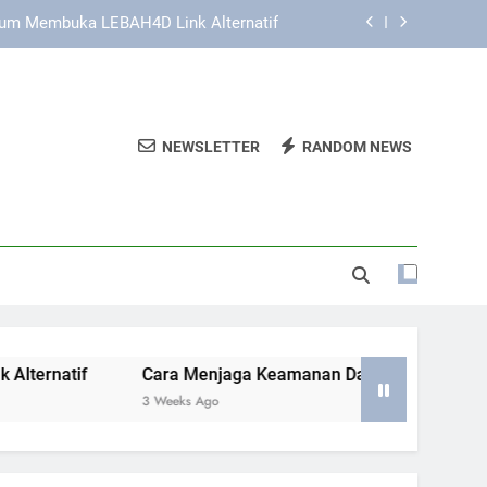
um Membuka LEBAH4D Link Alternatif
ata saat Membuka KAYA787 Alternatif
abil saat Membuka KAYA787 Alternatif
NEWSLETTER
RANDOM NEWS
 Membuka EDWINSLOT Link Alternatif
um Membuka LEBAH4D Link Alternatif
l Barrier Japan. Solusi Hidrasi Dan Perlindungan Kulit.
ata saat Membuka KAYA787 Alternatif
abil saat Membuka KAYA787 Alternatif
Cara Menjaga Keamanan Data saat Membuka KAYA787 Al
3 Weeks Ago