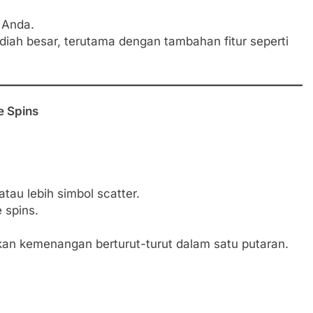
 Anda.
ah besar, terutama dengan tambahan fitur seperti
e Spins
tau lebih simbol scatter.
 spins.
kan kemenangan berturut-turut dalam satu putaran.