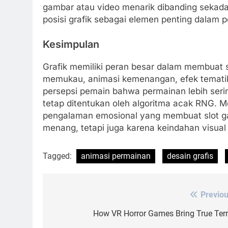
gambar atau video menarik dibanding sekad
posisi grafik sebagai elemen penting dalam po
Kesimpulan
Grafik memiliki peran besar dalam membuat sl
memukau, animasi kemenangan, efek tematik
persepsi pemain bahwa permainan lebih serin
tetap ditentukan oleh algoritma acak RNG. Me
pengalaman emosional yang membuat slot ga
menang, tetapi juga karena keindahan visua
Tagged:
animasi permainan
desain grafis
Previou
Post
navigation
How VR Horror Games Bring True Terr