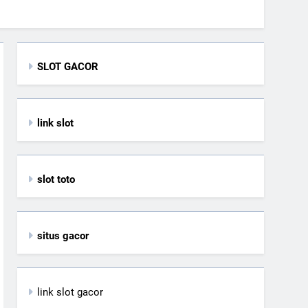
SLOT GACOR
link slot
slot toto
situs gacor
link slot gacor