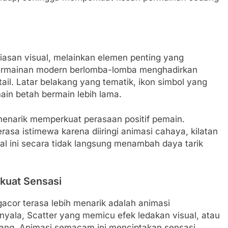
iasan visual, melainkan elemen penting yang
ermainan modern berlomba-lomba menghadirkan
ail. Latar belakang yang tematik, ikon simbol yang
ain betah bermain lebih lama.
menarik memperkuat perasaan positif pemain.
rasa istimewa karena diiringi animasi cahaya, kilatan
al ini secara tidak langsung menambah daya tarik
kuat Sensasi
acor terasa lebih menarik adalah animasi
yala, Scatter yang memicu efek ledakan visual, atau
ang. Animasi semacam ini menciptakan sensasi