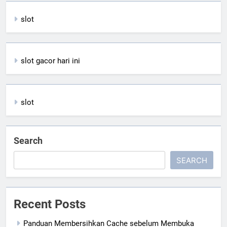
slot
slot gacor hari ini
slot
Search
SEARCH
Recent Posts
Panduan Membersihkan Cache sebelum Membuka