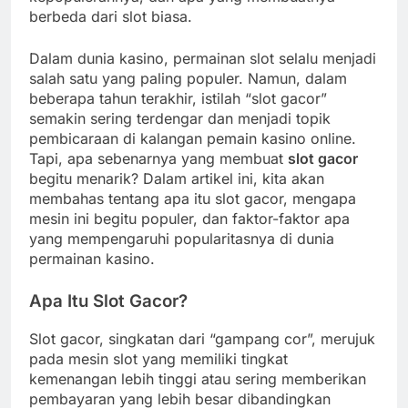
berbeda dari slot biasa.
Dalam dunia kasino, permainan slot selalu menjadi
salah satu yang paling populer. Namun, dalam
beberapa tahun terakhir, istilah “slot gacor”
semakin sering terdengar dan menjadi topik
pembicaraan di kalangan pemain kasino online.
Tapi, apa sebenarnya yang membuat
slot gacor
begitu menarik? Dalam artikel ini, kita akan
membahas tentang apa itu slot gacor, mengapa
mesin ini begitu populer, dan faktor-faktor apa
yang mempengaruhi popularitasnya di dunia
permainan kasino.
Apa Itu Slot Gacor?
Slot gacor, singkatan dari “gampang cor”, merujuk
pada mesin slot yang memiliki tingkat
kemenangan lebih tinggi atau sering memberikan
pembayaran yang lebih besar dibandingkan