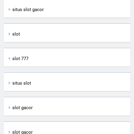
situs slot gacor
slot
slot 777
situs slot
slot gacor
slot gacor