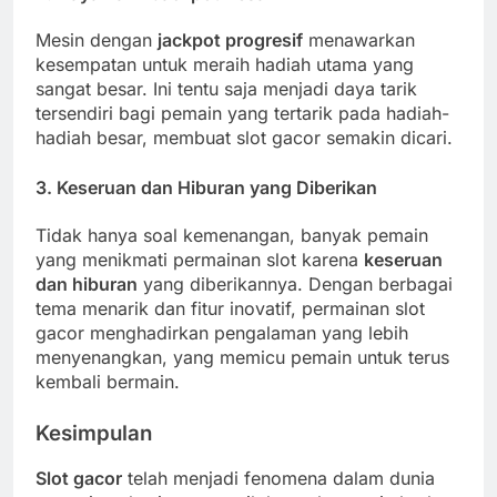
Mesin dengan
jackpot progresif
menawarkan
kesempatan untuk meraih hadiah utama yang
sangat besar. Ini tentu saja menjadi daya tarik
tersendiri bagi pemain yang tertarik pada hadiah-
hadiah besar, membuat slot gacor semakin dicari.
3.
Keseruan dan Hiburan yang Diberikan
Tidak hanya soal kemenangan, banyak pemain
yang menikmati permainan slot karena
keseruan
dan hiburan
yang diberikannya. Dengan berbagai
tema menarik dan fitur inovatif, permainan slot
gacor menghadirkan pengalaman yang lebih
menyenangkan, yang memicu pemain untuk terus
kembali bermain.
Kesimpulan
Slot gacor
telah menjadi fenomena dalam dunia