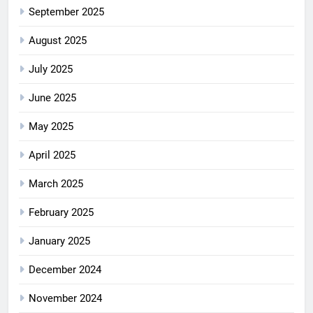
September 2025
August 2025
July 2025
June 2025
May 2025
April 2025
March 2025
February 2025
January 2025
December 2024
November 2024