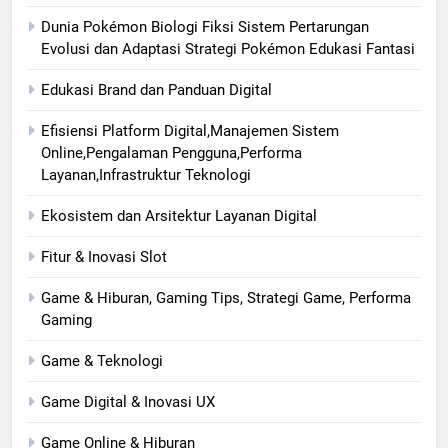
Dunia Pokémon Biologi Fiksi Sistem Pertarungan
Evolusi dan Adaptasi Strategi Pokémon Edukasi Fantasi
Edukasi Brand dan Panduan Digital
Efisiensi Platform Digital,Manajemen Sistem
Online,Pengalaman Pengguna,Performa
Layanan,Infrastruktur Teknologi
Ekosistem dan Arsitektur Layanan Digital
Fitur & Inovasi Slot
Game & Hiburan, Gaming Tips, Strategi Game, Performa
Gaming
Game & Teknologi
Game Digital & Inovasi UX
Game Online & Hiburan