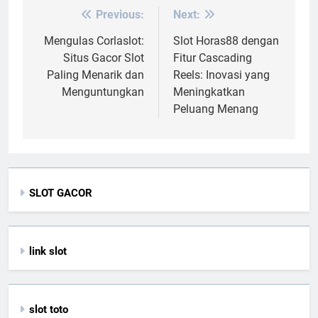
Previous:
Next:
Post
navigation
Mengulas Corlaslot:
Slot Horas88 dengan
Situs Gacor Slot
Fitur Cascading
Paling Menarik dan
Reels: Inovasi yang
Menguntungkan
Meningkatkan
Peluang Menang
SLOT GACOR
link slot
slot toto