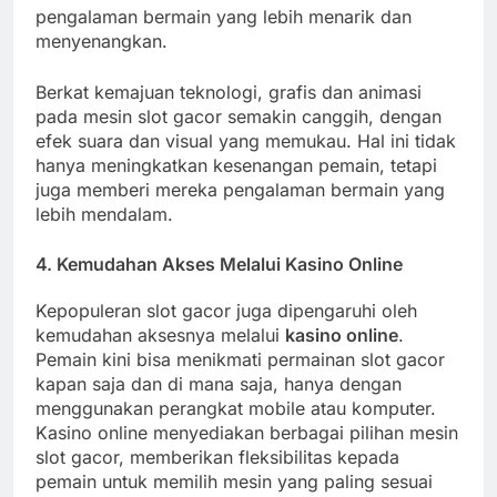
pengalaman bermain yang lebih menarik dan
menyenangkan.
Berkat kemajuan teknologi, grafis dan animasi
pada mesin slot gacor semakin canggih, dengan
efek suara dan visual yang memukau. Hal ini tidak
hanya meningkatkan kesenangan pemain, tetapi
juga memberi mereka pengalaman bermain yang
lebih mendalam.
4.
Kemudahan Akses Melalui Kasino Online
Kepopuleran slot gacor juga dipengaruhi oleh
kemudahan aksesnya melalui
kasino online
.
Pemain kini bisa menikmati permainan slot gacor
kapan saja dan di mana saja, hanya dengan
menggunakan perangkat mobile atau komputer.
Kasino online menyediakan berbagai pilihan mesin
slot gacor, memberikan fleksibilitas kepada
pemain untuk memilih mesin yang paling sesuai