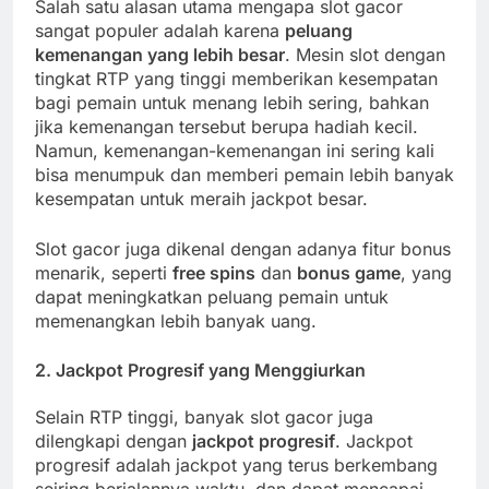
Salah satu alasan utama mengapa slot gacor
sangat populer adalah karena
peluang
kemenangan yang lebih besar
. Mesin slot dengan
tingkat RTP yang tinggi memberikan kesempatan
bagi pemain untuk menang lebih sering, bahkan
jika kemenangan tersebut berupa hadiah kecil.
Namun, kemenangan-kemenangan ini sering kali
bisa menumpuk dan memberi pemain lebih banyak
kesempatan untuk meraih jackpot besar.
Slot gacor juga dikenal dengan adanya fitur bonus
menarik, seperti
free spins
dan
bonus game
, yang
dapat meningkatkan peluang pemain untuk
memenangkan lebih banyak uang.
2.
Jackpot Progresif yang Menggiurkan
Selain RTP tinggi, banyak slot gacor juga
dilengkapi dengan
jackpot progresif
. Jackpot
progresif adalah jackpot yang terus berkembang
seiring berjalannya waktu, dan dapat mencapai