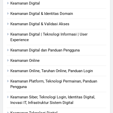
Keamanan Digital
Keamanan Digital & Identitas Domain
Keamanan Digital & Validasi Akses
Keamanan Digital | Teknologi Informasi | User
Experience
Keamanan Digital dan Panduan Pengguna
Keamanan Online
Keamanan Online, Taruhan Online, Panduan Login
Keamanan Platform, Teknologi Permainan, Panduan
Pengguna
Keamanan Siber, Teknologi Login, Identitas Digital,
Inovasi IT, Infrastruktur Sistem Digital