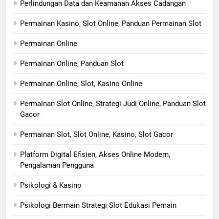
Perlindungan Data dan Keamanan Akses Cadangan
Permainan Kasino, Slot Online, Panduan Permainan Slot
Permainan Online
Permainan Online, Panduan Slot
Permainan Online, Slot, Kasino Online
Permainan Slot Online, Strategi Judi Online, Panduan Slot
Gacor
Permainan Slot, Slot Online, Kasino, Slot Gacor
Platform Digital Efisien, Akses Online Modern,
Pengalaman Pengguna
Psikologi & Kasino
Psikologi Bermain Strategi Slot Edukasi Pemain