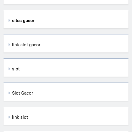
situs gacor
link slot gacor
slot
Slot Gacor
link slot