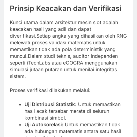
Prinsip Keacakan dan Verifikasi
Kunci utama dalam arsitektur mesin slot adalah
keacakan hasil yang adil dan dapat
diverifikasi.Setiap angka yang dihasilkan oleh RNG
melewati proses validasi matematis untuk
memastikan tidak ada pola deterministik yang
muncul.Dalam studi teknis, auditor independen
seperti iTechLabs atau eCOGRA menggunakan
simulasi jutaan putaran untuk menilai integritas
sistem.
Proses verifikasi dilakukan melalui:
Uji Distribusi Statistik:
Untuk memastikan
hasil acak tersebar merata di seluruh
kombinasi simbol.
Uji Autokorelasi:
Untuk memastikan tidak
ada hubungan matematis antara satu hasil