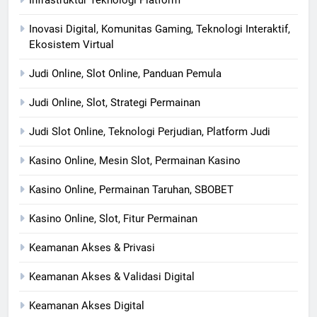
Inovasi Digital, Komunitas Gaming, Teknologi Interaktif,
Ekosistem Virtual
Judi Online, Slot Online, Panduan Pemula
Judi Online, Slot, Strategi Permainan
Judi Slot Online, Teknologi Perjudian, Platform Judi
Kasino Online, Mesin Slot, Permainan Kasino
Kasino Online, Permainan Taruhan, SBOBET
Kasino Online, Slot, Fitur Permainan
Keamanan Akses & Privasi
Keamanan Akses & Validasi Digital
Keamanan Akses Digital