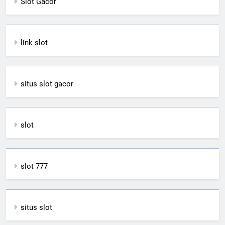
Slot Gacor
link slot
situs slot gacor
slot
slot 777
situs slot