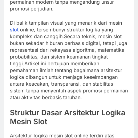
permainan modern tanpa mengandung unsur
promosi perjudian.
Di balik tampilan visual yang menarik dari mesin
slot
online, tersembunyi struktur logika yang
kompleks dan canggih.Secara teknis, mesin slot
bukan sekadar hiburan berbasis digital, tetapi juga
representasi dari rekayasa algoritma, matematika
probabilitas, dan sistem keamanan tingkat
tinggi.Artikel ini bertujuan memberikan
pemahaman ilmiah tentang bagaimana arsitektur
logika dibangun untuk menjaga keseimbangan
antara keacakan, transparansi, dan stabilitas
sistem tanpa menyentuh aspek promosi permainan
atau aktivitas berbasis taruhan.
Struktur Dasar Arsitektur Logika
Mesin Slot
Arsitektur logika mesin slot online terdiri atas