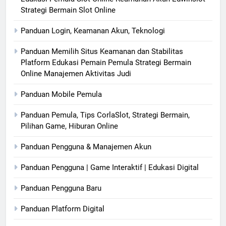
Strategi Bermain Slot Online
Panduan Login, Keamanan Akun, Teknologi
Panduan Memilih Situs Keamanan dan Stabilitas
Platform Edukasi Pemain Pemula Strategi Bermain
Online Manajemen Aktivitas Judi
Panduan Mobile Pemula
Panduan Pemula, Tips CorlaSlot, Strategi Bermain,
Pilihan Game, Hiburan Online
Panduan Pengguna & Manajemen Akun
Panduan Pengguna | Game Interaktif | Edukasi Digital
Panduan Pengguna Baru
Panduan Platform Digital