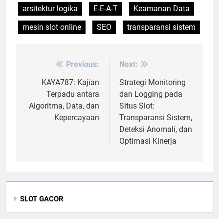
arsitektur logika
E-E-A-T
Keamanan Data
mesin slot online
SEO
transparansi sistem
Previous:
Next:
Post
navigation
KAYA787: Kajian
Strategi Monitoring
Terpadu antara
dan Logging pada
Algoritma, Data, dan
Situs Slot:
Kepercayaan
Transparansi Sistem,
Deteksi Anomali, dan
Optimasi Kinerja
SLOT GACOR