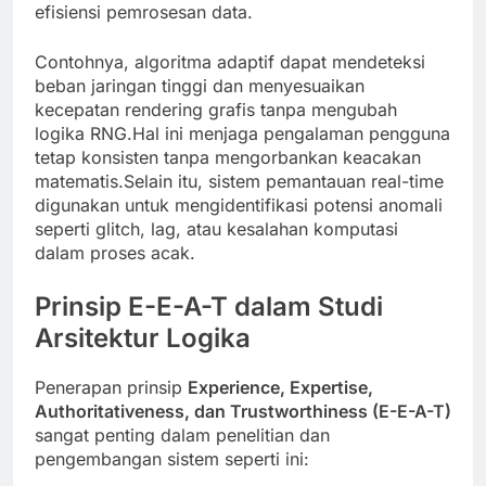
efisiensi pemrosesan data.
Contohnya, algoritma adaptif dapat mendeteksi
beban jaringan tinggi dan menyesuaikan
kecepatan rendering grafis tanpa mengubah
logika RNG.Hal ini menjaga pengalaman pengguna
tetap konsisten tanpa mengorbankan keacakan
matematis.Selain itu, sistem pemantauan real-time
digunakan untuk mengidentifikasi potensi anomali
seperti glitch, lag, atau kesalahan komputasi
dalam proses acak.
Prinsip E-E-A-T dalam Studi
Arsitektur Logika
Penerapan prinsip
Experience, Expertise,
Authoritativeness, dan Trustworthiness (E-E-A-T)
sangat penting dalam penelitian dan
pengembangan sistem seperti ini: