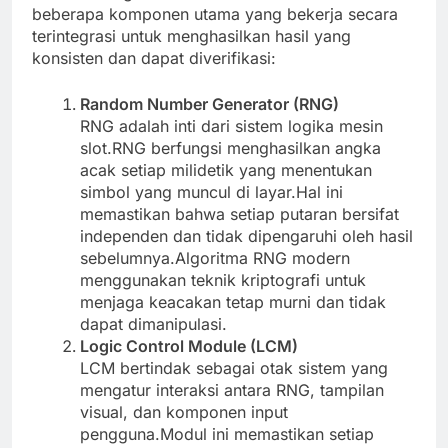
beberapa komponen utama yang bekerja secara
terintegrasi untuk menghasilkan hasil yang
konsisten dan dapat diverifikasi:
Random Number Generator (RNG)
RNG adalah inti dari sistem logika mesin
slot.RNG berfungsi menghasilkan angka
acak setiap milidetik yang menentukan
simbol yang muncul di layar.Hal ini
memastikan bahwa setiap putaran bersifat
independen dan tidak dipengaruhi oleh hasil
sebelumnya.Algoritma RNG modern
menggunakan teknik kriptografi untuk
menjaga keacakan tetap murni dan tidak
dapat dimanipulasi.
Logic Control Module (LCM)
LCM bertindak sebagai otak sistem yang
mengatur interaksi antara RNG, tampilan
visual, dan komponen input
pengguna.Modul ini memastikan setiap