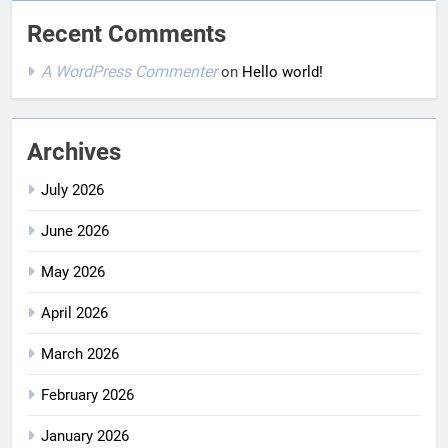
Recent Comments
A WordPress Commenter
on
Hello world!
Archives
July 2026
June 2026
May 2026
April 2026
March 2026
February 2026
January 2026