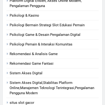
Platform Digital Efisien, Akses Online Modern,
Pengalaman Pengguna
Psikologi & Kasino
Psikologi Bermain Strategi Slot Edukasi Pemain
Psikologi Game & Desain Pengalaman Digital
Psikologi Pemain & Interaksi Komunitas
Rekomendasi & Analisis Game
Rekomendasi Game Fantasi
Sistem Akses Digital
Sistem Akses Digital,Stabilitas Platform
Online,Manajemen Teknologi Terintegrasi,Pengalaman
Pengguna Modern
situs slot gacor