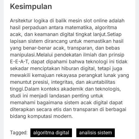
Kesimpulan
Arsitektur logika di balik mesin slot online adalah
hasil perpaduan antara matematika, algoritma
acak, dan keamanan digital tingkat lanjut.Setiap
lapisan sistem dirancang untuk memastikan hasil
yang benar-benar acak, transparan, dan bebas
manipulasi.Melalui pendekatan ilmiah dan prinsip
E-E-A-T, dapat dipahami bahwa teknologi ini tidak
sekadar menciptakan hiburan digital, tetapi juga
mewakili kemajuan rekayasa perangkat lunak yang
menuntut presisi, integritas, dan akuntabilitas
tinggi.Dalam konteks akademik dan teknologis,
studi ini menjadi landasan penting untuk
memahami bagaimana sistem acak digital dapat
diterapkan secara etis dan transparan di berbagai
bidang komputasi modern.
Tagged:
algoritma digital
analisis sistem