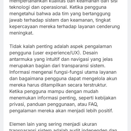
mempertahankan kualitas dan keamanan dari sisi
teknologi dan operasional. Ketika pengguna
mengetahui bahwa ada tim yang bertanggung
jawab terhadap sistem dan keamanan, tingkat
kepercayaan mereka terhadap layanan cenderung
meningkat.
Tidak kalah penting adalah aspek pengalaman
pengguna (user experience/UX). Desain
antarmuka yang intuitif dan navigasi yang jelas
merupakan bagian dari transparansi sistem.
Informasi mengenai fungsi-fungsi utama layanan
dan bagaimana pengguna dapat mengelola akun
mereka harus ditampilkan secara terstruktur.
Ketika pengguna mampu dengan mudah
menemukan informasi penting, seperti kebijakan
privasi, panduan penggunaan, atau FAQ,
pengalaman mereka akan menjadi lebih positif.
Elemen lain yang sering menjadi ukuran
transparansi sistem adalah audit independen dan