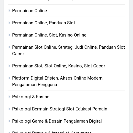
Permainan Online
Permainan Online, Panduan Slot
Permainan Online, Slot, Kasino Online
Permainan Slot Online, Strategi Judi Online, Panduan Slot
Gacor
Permainan Slot, Slot Online, Kasino, Slot Gacor
Platform Digital Efisien, Akses Online Modern,
Pengalaman Pengguna
Psikologi & Kasino
Psikologi Bermain Strategi Slot Edukasi Pemain
Psikologi Game & Desain Pengalaman Digital