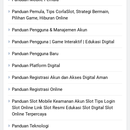
Panduan Pemula, Tips CorlaSlot, Strategi Bermain,
Pilihan Game, Hiburan Online
Panduan Pengguna & Manajemen Akun
Panduan Pengguna | Game Interaktif | Edukasi Digital
Panduan Pengguna Baru
Panduan Platform Digital
Panduan Registrasi Akun dan Akses Digital Aman
Panduan Registrasi Online
Panduan Slot Mobile Keamanan Akun Slot Tips Login
Slot Online Link Slot Resmi Edukasi Slot Digital Slot
Online Terpercaya
Panduan Teknologi