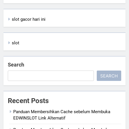
slot gacor hari ini
slot
Search
SEARCH
Recent Posts
Panduan Membersihkan Cache sebelum Membuka
EDWINSLOT Link Alternatif