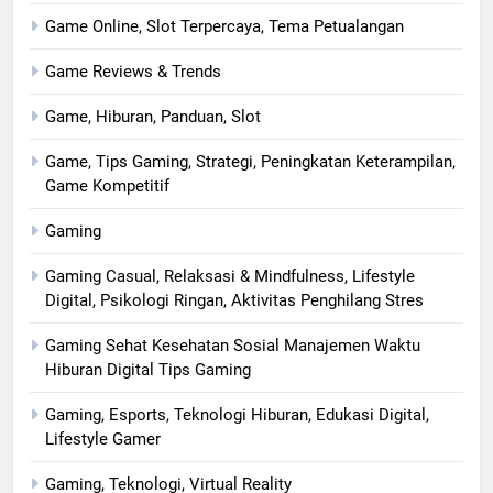
Game Online, Slot Terpercaya, Tema Petualangan
Game Reviews & Trends
Game, Hiburan, Panduan, Slot
Game, Tips Gaming, Strategi, Peningkatan Keterampilan,
Game Kompetitif
Gaming
Gaming Casual, Relaksasi & Mindfulness, Lifestyle
Digital, Psikologi Ringan, Aktivitas Penghilang Stres
Gaming Sehat Kesehatan Sosial Manajemen Waktu
Hiburan Digital Tips Gaming
Gaming, Esports, Teknologi Hiburan, Edukasi Digital,
Lifestyle Gamer
Gaming, Teknologi, Virtual Reality