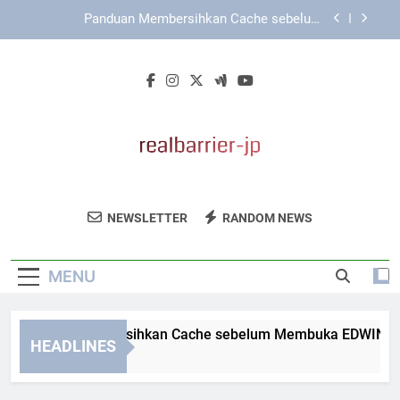
Skip
Cara Menjaga Keamanan Data saat Membuka
to
KAYA787 Alternatif
content
Cara Menjaga Koneksi Tetap Stabil saat
Membuka KAYA787 Alternatif
Panduan Membersihkan Cache sebelum
Membuka EDWINSLOT Link Alternatif
Panduan Membersihkan Cache sebelum
Membuka LEBAH4D Link Alternatif
Cara Menjaga Keamanan Data saat Membuka
KAYA787 Alternatif
Real Barrier
Dapatkan Produk Perawatan Kulit
Cara Menjaga Koneksi Tetap Stabil saat
NEWSLETTER
RANDOM NEWS
Japan
Membuka KAYA787 Alternatif
Berkualitas Untuk Kulit Sensitif Dari Real
Barrier Japan. Solusi Hidrasi Dan
MENU
Perlindungan Kulit.
nduan Membersihkan Cache sebelum Membuka EDWINSLOT Lin
HEADLINES
Weeks Ago