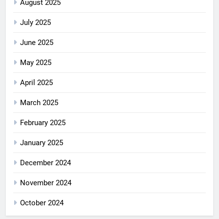
August 2025
July 2025
June 2025
May 2025
April 2025
March 2025
February 2025
January 2025
December 2024
November 2024
October 2024