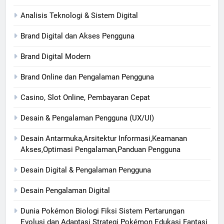
Analisis Teknologi & Sistem Digital
Brand Digital dan Akses Pengguna
Brand Digital Modern
Brand Online dan Pengalaman Pengguna
Casino, Slot Online, Pembayaran Cepat
Desain & Pengalaman Pengguna (UX/UI)
Desain Antarmuka,Arsitektur Informasi,Keamanan
Akses,Optimasi Pengalaman,Panduan Pengguna
Desain Digital & Pengalaman Pengguna
Desain Pengalaman Digital
Dunia Pokémon Biologi Fiksi Sistem Pertarungan
Evolusi dan Adaptasi Strategi Pokémon Edukasi Fantasi