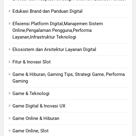
Edukasi Brand dan Panduan Digital
Efisiensi Platform Digital,Manajemen Sistem
Online,Pengalaman Pengguna,Performa
Layanan,Infrastruktur Teknologi
Ekosistem dan Arsitektur Layanan Digital
Fitur & Inovasi Slot
Game & Hiburan, Gaming Tips, Strategi Game, Performa
Gaming
Game & Teknologi
Game Digital & Inovasi UX
Game Online & Hiburan
Game Online, Slot