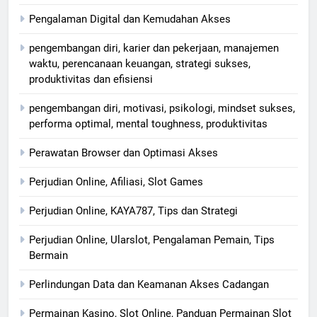
Pengalaman Digital dan Kemudahan Akses
pengembangan diri, karier dan pekerjaan, manajemen
waktu, perencanaan keuangan, strategi sukses,
produktivitas dan efisiensi
pengembangan diri, motivasi, psikologi, mindset sukses,
performa optimal, mental toughness, produktivitas
Perawatan Browser dan Optimasi Akses
Perjudian Online, Afiliasi, Slot Games
Perjudian Online, KAYA787, Tips dan Strategi
Perjudian Online, Ularslot, Pengalaman Pemain, Tips
Bermain
Perlindungan Data dan Keamanan Akses Cadangan
Permainan Kasino, Slot Online, Panduan Permainan Slot