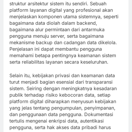
struktur arsitektur sistem itu sendiri. Sebuah
platform layanan digital yang profesional akan
menjelaskan komponen utama sistemnya, seperti
bagaimana data diolah dalam backend,
bagaimana alur permintaan dari antarmuka
pengguna menuju server, serta bagaimana
mekanisme backup dan cadangan data dikelola.
Penjelasan ini dapat membantu pengguna
memahami betapa pentingnya keamanan sistem
serta reliabilitas layanan secara keseluruhan.
Selain itu, kebijakan privasi dan keamanan data
turut menjadi bagian esensial dari transparansi
sistem. Seiring dengan meningkatnya kesadaran
publik terhadap risiko kebocoran data, setiap
platform digital diharapkan menyusun kebijakan
yang jelas tentang pengumpulan, penyimpanan,
dan penggunaan data pengguna. Dokumentasi
tertulis mengenai enkripsi data, autentikasi
pengguna, serta hak akses data pribadi harus