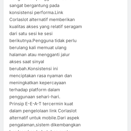
sangat bergantung pada
konsistensi performa.Link
Corlaslot alternatif memberikan
kualitas akses yang relatif seragam
dari satu sesi ke sesi
berikutnya.Pengguna tidak perlu
berulang kali memuat ulang
halaman atau mengganti jalur
akses saat sinyal
berubah.Konsistensi ini
menciptakan rasa nyaman dan
meningkatkan kepercayaan
terhadap platform dalam
penggunaan sehari-hari.
Prinsip E-E-A-T tercermin kuat
dalam pengelolaan link Corlaslot
alternatif untuk mobile.Dari aspek
pengalaman,sistem dikembangkan