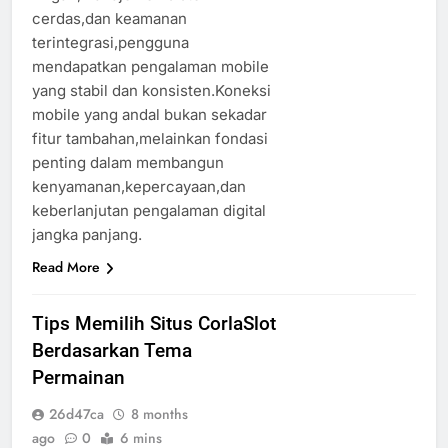
cerdas,dan keamanan
terintegrasi,pengguna
mendapatkan pengalaman mobile
yang stabil dan konsisten.Koneksi
mobile yang andal bukan sekadar
fitur tambahan,melainkan fondasi
penting dalam membangun
kenyamanan,kepercayaan,dan
keberlanjutan pengalaman digital
jangka panjang.
Read More
Tips Memilih Situs CorlaSlot
Berdasarkan Tema
Permainan
26d47ca
8 months
ago
0
6 mins