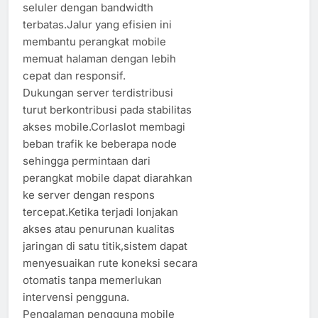
seluler dengan bandwidth
terbatas.Jalur yang efisien ini
membantu perangkat mobile
memuat halaman dengan lebih
cepat dan responsif.
Dukungan server terdistribusi
turut berkontribusi pada stabilitas
akses mobile.Corlaslot membagi
beban trafik ke beberapa node
sehingga permintaan dari
perangkat mobile dapat diarahkan
ke server dengan respons
tercepat.Ketika terjadi lonjakan
akses atau penurunan kualitas
jaringan di satu titik,sistem dapat
menyesuaikan rute koneksi secara
otomatis tanpa memerlukan
intervensi pengguna.
Pengalaman pengguna mobile