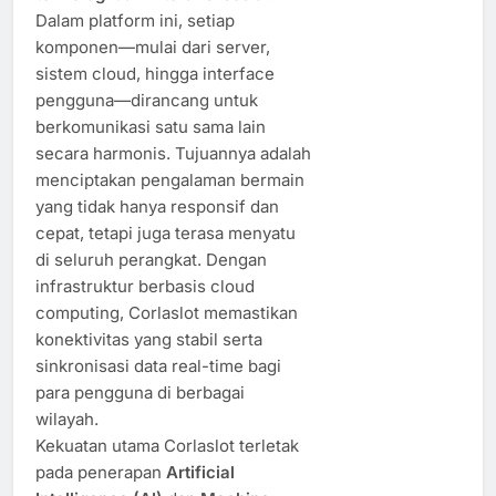
Dalam platform ini, setiap
komponen—mulai dari server,
sistem cloud, hingga interface
pengguna—dirancang untuk
berkomunikasi satu sama lain
secara harmonis. Tujuannya adalah
menciptakan pengalaman bermain
yang tidak hanya responsif dan
cepat, tetapi juga terasa menyatu
di seluruh perangkat. Dengan
infrastruktur berbasis cloud
computing, Corlaslot memastikan
konektivitas yang stabil serta
sinkronisasi data real-time bagi
para pengguna di berbagai
wilayah.
Kekuatan utama Corlaslot terletak
pada penerapan
Artificial