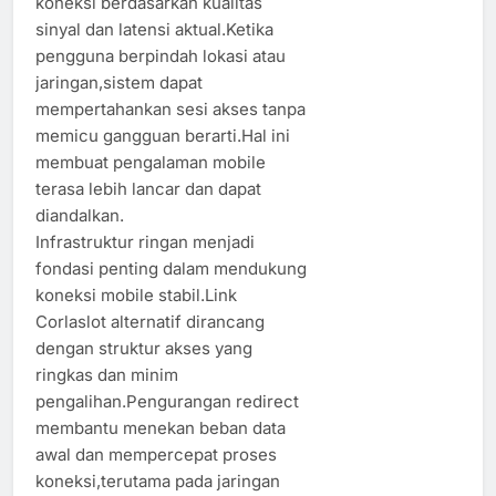
koneksi berdasarkan kualitas
sinyal dan latensi aktual.Ketika
pengguna berpindah lokasi atau
jaringan,sistem dapat
mempertahankan sesi akses tanpa
memicu gangguan berarti.Hal ini
membuat pengalaman mobile
terasa lebih lancar dan dapat
diandalkan.
Infrastruktur ringan menjadi
fondasi penting dalam mendukung
koneksi mobile stabil.Link
Corlaslot alternatif dirancang
dengan struktur akses yang
ringkas dan minim
pengalihan.Pengurangan redirect
membantu menekan beban data
awal dan mempercepat proses
koneksi,terutama pada jaringan