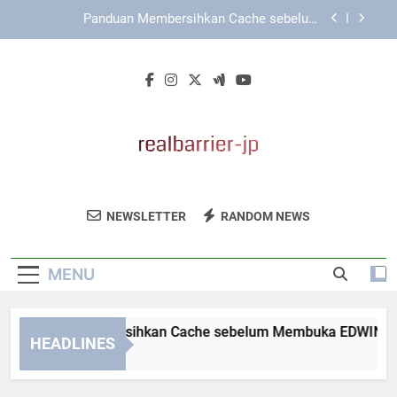
Skip
Cara Menjaga Keamanan Data saat Membuka
to
KAYA787 Alternatif
content
Cara Menjaga Koneksi Tetap Stabil saat
Membuka KAYA787 Alternatif
Panduan Membersihkan Cache sebelum
Membuka EDWINSLOT Link Alternatif
Panduan Membersihkan Cache sebelum
Membuka LEBAH4D Link Alternatif
Cara Menjaga Keamanan Data saat Membuka
KAYA787 Alternatif
Real Barrier
Dapatkan Produk Perawatan Kulit
Cara Menjaga Koneksi Tetap Stabil saat
NEWSLETTER
RANDOM NEWS
Japan
Membuka KAYA787 Alternatif
Berkualitas Untuk Kulit Sensitif Dari Real
Barrier Japan. Solusi Hidrasi Dan
MENU
Perlindungan Kulit.
nduan Membersihkan Cache sebelum Membuka EDWINSLOT Lin
HEADLINES
Weeks Ago