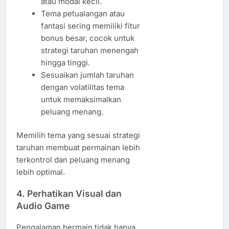
atau modal kecil.
Tema petualangan atau
fantasi sering memiliki fitur
bonus besar, cocok untuk
strategi taruhan menengah
hingga tinggi.
Sesuaikan jumlah taruhan
dengan volatilitas tema
untuk memaksimalkan
peluang menang.
Memilih tema yang sesuai strategi
taruhan membuat permainan lebih
terkontrol dan peluang menang
lebih optimal.
4. Perhatikan Visual dan
Audio Game
Pengalaman bermain tidak hanya