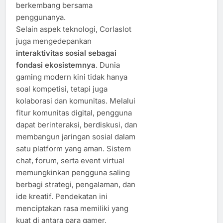
berkembang bersama
penggunanya.
Selain aspek teknologi, Corlaslot
juga mengedepankan
interaktivitas sosial sebagai
fondasi ekosistemnya
. Dunia
gaming modern kini tidak hanya
soal kompetisi, tetapi juga
kolaborasi dan komunitas. Melalui
fitur komunitas digital, pengguna
dapat berinteraksi, berdiskusi, dan
membangun jaringan sosial dalam
satu platform yang aman. Sistem
chat, forum, serta event virtual
memungkinkan pengguna saling
berbagi strategi, pengalaman, dan
ide kreatif. Pendekatan ini
menciptakan rasa memiliki yang
kuat di antara para gamer,