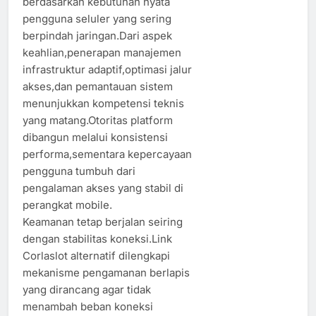
berdasarkan kebutuhan nyata
pengguna seluler yang sering
berpindah jaringan.Dari aspek
keahlian,penerapan manajemen
infrastruktur adaptif,optimasi jalur
akses,dan pemantauan sistem
menunjukkan kompetensi teknis
yang matang.Otoritas platform
dibangun melalui konsistensi
performa,sementara kepercayaan
pengguna tumbuh dari
pengalaman akses yang stabil di
perangkat mobile.
Keamanan tetap berjalan seiring
dengan stabilitas koneksi.Link
Corlaslot alternatif dilengkapi
mekanisme pengamanan berlapis
yang dirancang agar tidak
menambah beban koneksi