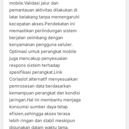
mobile.Validasi jalur dan
pemantauan aktivitas dilakukan di
latar belakang tanpa memengaruhi
kecepatan akses.Pendekatan ini
memastikan perlindungan sistem
berjalan seimbang dengan
kenyamanan pengguna seluler.
Optimasi untuk perangkat mobile
juga mencakup penyesuaian
respons sistem terhadap
spesifikasi perangkat.Link
Corlaslot alternatif menyesuaikan
pemrosesan data berdasarkan
kemampuan perangkat dan kondisi
jaringan.Hal ini membantu menjaga
konsumsi sumber daya tetap
efisien,sehingga akses terasa
lebih ringan dan stabil meskipun
digunakan dalam waktu lama.