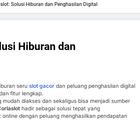
slot: Solusi Hiburan dan Penghasilan Digital
lusi Hiburan dan
hiburan seru
slot gacor
dan peluang penghasilan digital
an fitur lengkap.
ang mudah diakses dan sekaligus bisa menjadi sumber
orlaslot
hadir sebagai solusi tepat yang
 online dengan peluang menghasilkan pendapatan