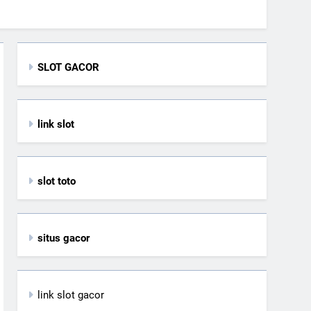
SLOT GACOR
link slot
slot toto
situs gacor
link slot gacor