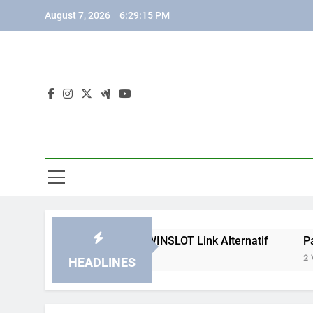
Skip
August 7, 2026
6:29:16 PM
to
content
Rea
Dapatkan P
um Membuka EDWINSLOT Link Alternatif
Panduan Memb
2 Weeks Ago
HEADLINES