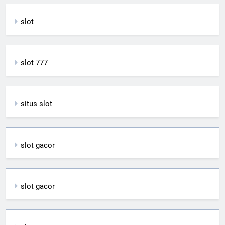
slot
slot 777
situs slot
slot gacor
slot gacor