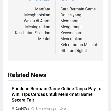
Post
navigation
Manfaat
Cara Bermain Game
Menghabiskan
Online yang
Waktu di Alam:
Membantu
Meningkatkan
Mengurangi
Kesehatan Fisik dan
Kecemasan:
Mental
Menemukan
Ketentraman Melalui
Hiburan Digital
Related News
Panduan Bermain Game Online Tanpa Pay-to-
Win: Tips Cerdas untuk Menikmati Game
Secara Fair
26d47ca
8 months ago
0