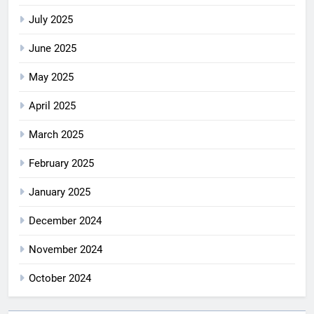
July 2025
June 2025
May 2025
April 2025
March 2025
February 2025
January 2025
December 2024
November 2024
October 2024