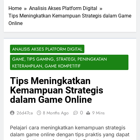
Home
Analisis Akses Platform Digital
Tips Meningkatkan Kemampuan Strategis dalam Game
Online
ANALISIS AKSES PLATFORM DIGITAL
GAME, TIPS GAMING, STRATEGI, PENINGKATAN
KETERAMPILAN, GAME KOMPETITIF
Tips Meningkatkan
Kemampuan Strategis
dalam Game Online
0
26d47ca
8 Months Ago
9 Mins
Pelajari cara meningkatkan kemampuan strategis
dalam game online dengan tips praktis yang dapat