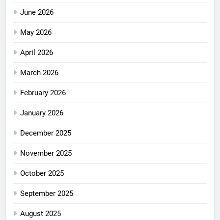
June 2026
May 2026
April 2026
March 2026
February 2026
January 2026
December 2025
November 2025
October 2025
September 2025
August 2025