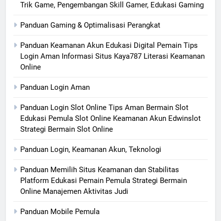
Trik Game, Pengembangan Skill Gamer, Edukasi Gaming
Panduan Gaming & Optimalisasi Perangkat
Panduan Keamanan Akun Edukasi Digital Pemain Tips
Login Aman Informasi Situs Kaya787 Literasi Keamanan
Online
Panduan Login Aman
Panduan Login Slot Online Tips Aman Bermain Slot
Edukasi Pemula Slot Online Keamanan Akun Edwinslot
Strategi Bermain Slot Online
Panduan Login, Keamanan Akun, Teknologi
Panduan Memilih Situs Keamanan dan Stabilitas
Platform Edukasi Pemain Pemula Strategi Bermain
Online Manajemen Aktivitas Judi
Panduan Mobile Pemula