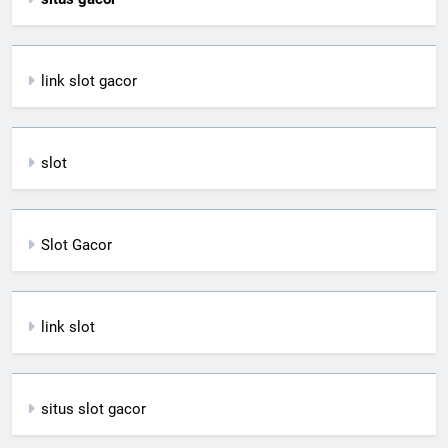
link slot gacor
slot
Slot Gacor
link slot
situs slot gacor