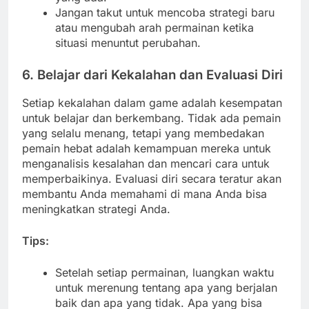
Jangan takut untuk mencoba strategi baru
atau mengubah arah permainan ketika
situasi menuntut perubahan.
6.
Belajar dari Kekalahan dan Evaluasi Diri
Setiap kekalahan dalam game adalah kesempatan
untuk belajar dan berkembang. Tidak ada pemain
yang selalu menang, tetapi yang membedakan
pemain hebat adalah kemampuan mereka untuk
menganalisis kesalahan dan mencari cara untuk
memperbaikinya. Evaluasi diri secara teratur akan
membantu Anda memahami di mana Anda bisa
meningkatkan strategi Anda.
Tips:
Setelah setiap permainan, luangkan waktu
untuk merenung tentang apa yang berjalan
baik dan apa yang tidak. Apa yang bisa