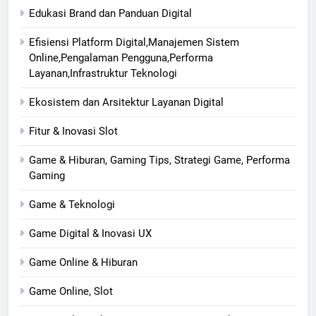
Edukasi Brand dan Panduan Digital
Efisiensi Platform Digital,Manajemen Sistem
Online,Pengalaman Pengguna,Performa
Layanan,Infrastruktur Teknologi
Ekosistem dan Arsitektur Layanan Digital
Fitur & Inovasi Slot
Game & Hiburan, Gaming Tips, Strategi Game, Performa
Gaming
Game & Teknologi
Game Digital & Inovasi UX
Game Online & Hiburan
Game Online, Slot