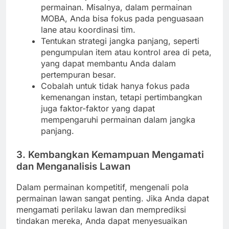
permainan. Misalnya, dalam permainan
MOBA, Anda bisa fokus pada penguasaan
lane atau koordinasi tim.
Tentukan strategi jangka panjang, seperti
pengumpulan item atau kontrol area di peta,
yang dapat membantu Anda dalam
pertempuran besar.
Cobalah untuk tidak hanya fokus pada
kemenangan instan, tetapi pertimbangkan
juga faktor-faktor yang dapat
mempengaruhi permainan dalam jangka
panjang.
3.
Kembangkan Kemampuan Mengamati
dan Menganalisis Lawan
Dalam permainan kompetitif, mengenali pola
permainan lawan sangat penting. Jika Anda dapat
mengamati perilaku lawan dan memprediksi
tindakan mereka, Anda dapat menyesuaikan