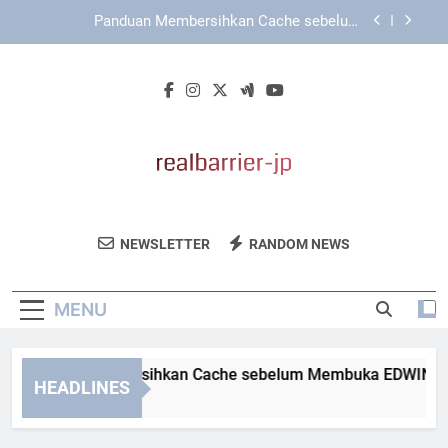
Skip
Cara Menjaga Keamanan Data saat Membuka
to
KAYA787 Alternatif
content
Cara Menjaga Koneksi Tetap Stabil saat
Membuka KAYA787 Alternatif
Panduan Membersihkan Cache sebelum
Membuka EDWINSLOT Link Alternatif
Panduan Membersihkan Cache sebelum
Membuka LEBAH4D Link Alternatif
Cara Menjaga Keamanan Data saat Membuka
KAYA787 Alternatif
Real Barrier
Dapatkan Produk Perawatan Kulit
Cara Menjaga Koneksi Tetap Stabil saat
NEWSLETTER
RANDOM NEWS
Japan
Membuka KAYA787 Alternatif
Berkualitas Untuk Kulit Sensitif Dari Real
Barrier Japan. Solusi Hidrasi Dan
MENU
Perlindungan Kulit.
nduan Membersihkan Cache sebelum Membuka EDWINSLOT Lin
HEADLINES
Weeks Ago