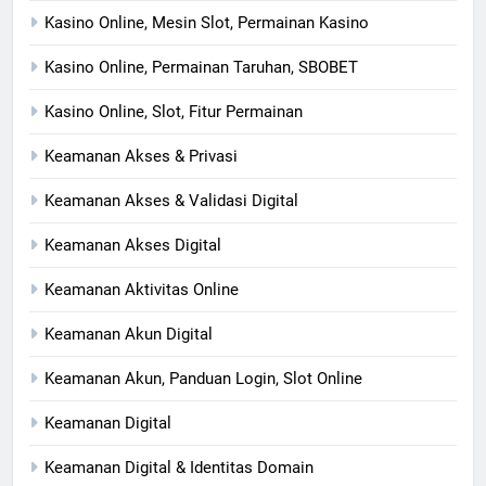
Kasino Online, Mesin Slot, Permainan Kasino
Kasino Online, Permainan Taruhan, SBOBET
Kasino Online, Slot, Fitur Permainan
Keamanan Akses & Privasi
Keamanan Akses & Validasi Digital
Keamanan Akses Digital
Keamanan Aktivitas Online
Keamanan Akun Digital
Keamanan Akun, Panduan Login, Slot Online
Keamanan Digital
Keamanan Digital & Identitas Domain