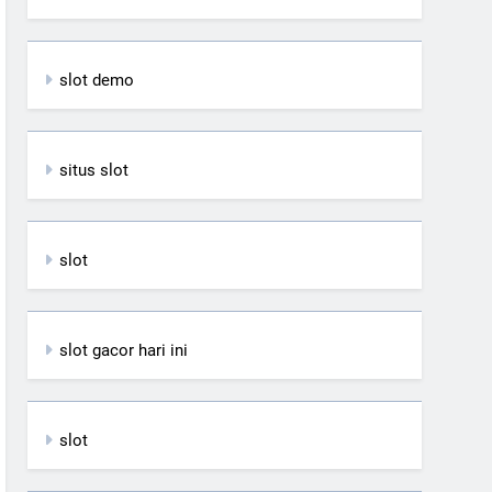
slot demo
situs slot
slot
slot gacor hari ini
slot