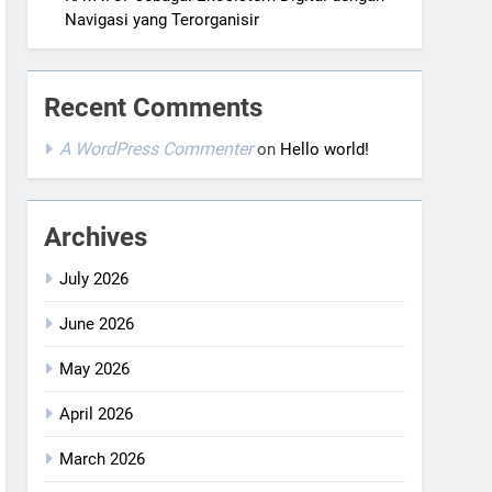
Navigasi yang Terorganisir
Recent Comments
A WordPress Commenter
on
Hello world!
Archives
July 2026
June 2026
May 2026
April 2026
March 2026