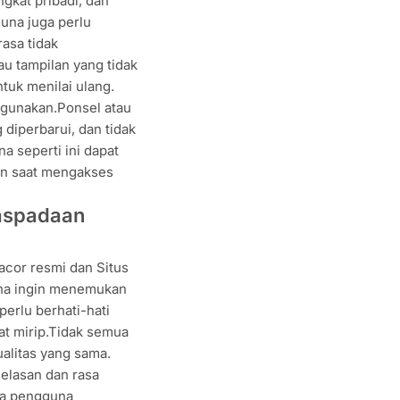
gkat pribadi, dan
una juga perlu
rasa tidak
au tampilan yang tidak
tuk menilai ulang.
igunakan.Ponsel atau
 diperbarui, dan tidak
a seperti ini dapat
an saat mengakses
waspadaan
Gacor resmi dan Situs
una ingin menemukan
erlu berhati-hati
at mirip.Tidak semua
ualitas yang sama.
elasan dan rasa
ika pengguna