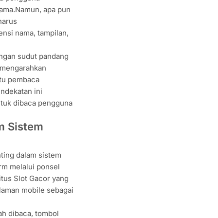
tama.Namun, apa pun
 harus
nsi nama, tampilan,
engan sudut pandang
lu mengarahkan
ntu pembaca
ndekatan ini
ntuk dibaca pengguna
m Sistem
nting dalam sistem
rm melalui ponsel
Situs Slot Gacor yang
alaman mobile sebagai
h dibaca, tombol