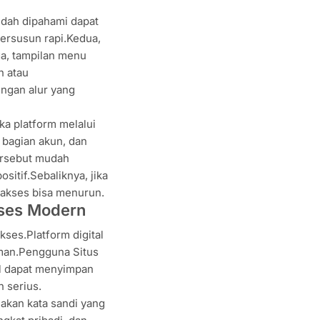
udah dipahami dapat
tersusun rapi.Kedua,
a, tampilan menu
n atau
ngan alur yang
a platform melalui
 bagian akun, dan
rsebut mudah
sitif.Sebaliknya, jika
 akses bisa menurun.
ses Modern
ses.Platform digital
man.Pengguna Situs
l dapat menyimpan
n serius.
akan kata sandi yang