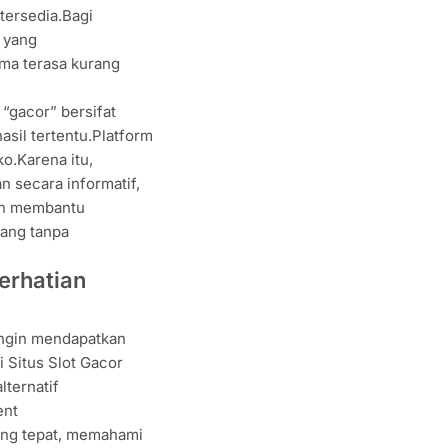
ersedia.Bagi
s yang
a terasa kurang
“gacor” bersifat
asil tertentu.Platform
ko.Karena itu,
 secara informatif,
uan membantu
ang tanpa
erhatian
ingin mendapatkan
 Situs Slot Gacor
lternatif
ent
ang tepat, memahami