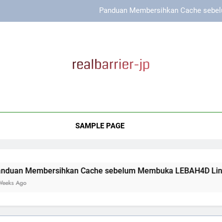
Panduan Membersihkan Cache sebel
Cara Menjaga Keamanan D
Cara Menjaga Koneksi Tetap St
Panduan Membersihkan Cache sebelum
l Barrier Japan
Panduan Membersihkan Cache sebel
roduk Perawatan Kulit Berkualitas Untuk Kulit Sensitif Dari Rea
Cara Menjaga Keamanan D
SAMPLE PAGE
Cara Menjaga Koneksi Tetap St
ersihkan Cache sebelum Membuka LEBAH4D Link Alternatif