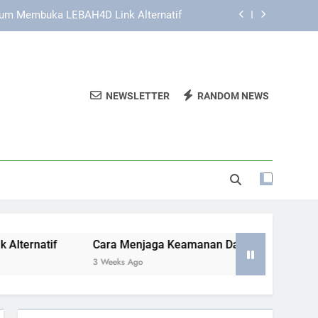
um Membuka LEBAH4D Link Alternatif
ata saat Membuka KAYA787 Alternatif
abil saat Membuka KAYA787 Alternatif
NEWSLETTER
RANDOM NEWS
 Membuka EDWINSLOT Link Alternatif
um Membuka LEBAH4D Link Alternatif
l Barrier Japan. Solusi Hidrasi Dan Perlindungan Kulit.
ata saat Membuka KAYA787 Alternatif
abil saat Membuka KAYA787 Alternatif
Cara Menjaga Keamanan Data saat Membuka KAYA787 A
3 Weeks Ago