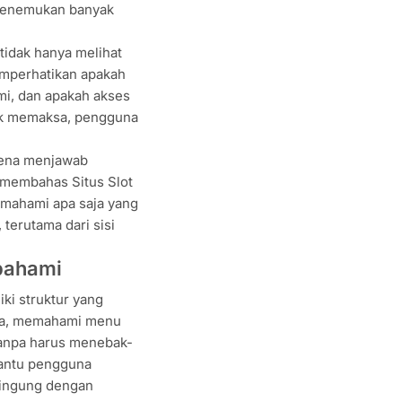
 menemukan banyak
tidak hanya melihat
emperhatikan apakah
mi, dan apakah akses
idak memaksa, pengguna
rena menjawab
 membahas Situs Slot
mahami apa saja yang
terutama dari sisi
pahami
ki struktur yang
ma, memahami menu
tanpa harus menebak-
bantu pengguna
bingung dengan